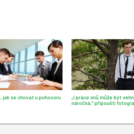
d, jak se chovat u pohovoru
„I práce snů může být velm
náročná,“ připouští fotogr