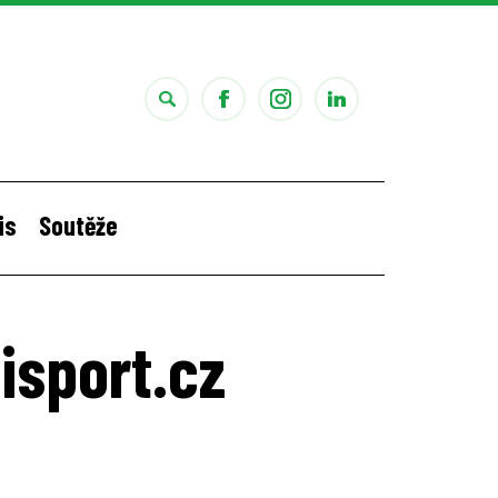
is
Soutěže
i
Štěpánčina letní stáž v Portugalsku
isport.cz