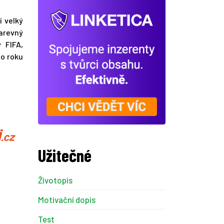
í velký
barevný
 FIFA,
do roku
Užitečné
Životopis
Motivační dopis
Test