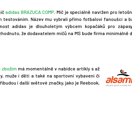
míč
adidas BRAZUCA COMP
. Míč je speciálně navržen pro letošn
m testováním. Název mu vybrali přímo fotbaloví fanoušci a 
čnost adidas je dlouholetým výbcem kopačáků pro zápasy
 rozhodnuto, že dodavatelem míčů na MS bude firma minimálně 
m zbožím
má momentálně v nabídce artikly s až
, muže i děti a také na sportovní vybavení či
ibudou i další světové značky, jako je Reebook,