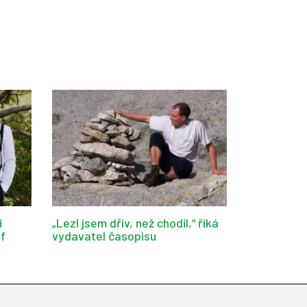
i
„Lezl jsem dřív, než chodil,“ říká
af
vydavatel časopisu