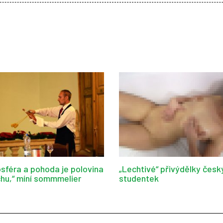
sféra a pohoda je polovina
„Lechtivé“ přivýdělky česk
hu,“ míní sommmelier
studentek