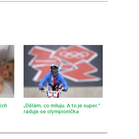
ých
„Dělám, co miluju. A to je super,“
raduje se olympionička