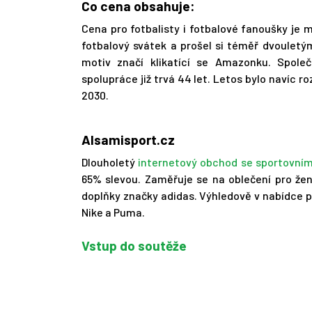
Co cena obsahuje:
Cena pro fotbalisty i fotbalové fanoušky je 
fotbalový svátek a prošel si téměř dvouletý
motiv značí klikatící se Amazonku. Spole
spolupráce již trvá 44 let. Letos bylo navíc
2030.
Alsamisport.cz
Dlouholetý
internetový obchod se sportovní
65% slevou. Zaměřuje se na oblečení pro ženy
doplňky značky adidas. Výhledově v nabídce př
Nike a Puma.
Vstup do soutěže