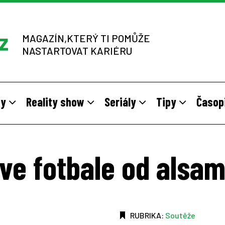
MAGAZÍN,KTERÝ TI POMŮŽE
NASTARTOVAT KARIÉRU
dy
Reality show
Seriály
Tipy
Časop
y
 sítích multi-level marketingu
odivné brigády
Vzory
Práce v zahraničí
Stáže pro mladé na vlastní kůž
Z výběrových řízení
ve fotbale od alsam
RUBRIKA:
Soutěže