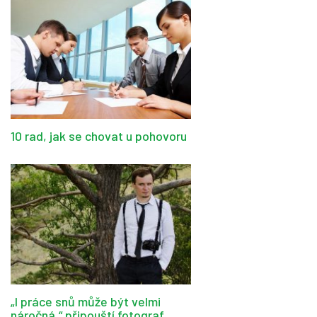
10 rad, jak se chovat u pohovoru
„I práce snů může být velmi
náročná,“ připouští fotograf