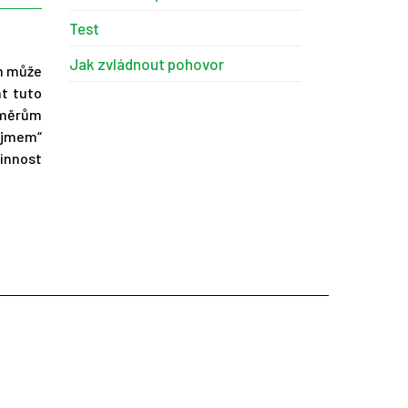
Test
Jak zvládnout pohovor
em může
at tuto
áměrům
ájmem“
innost