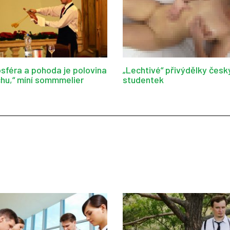
sféra a pohoda je polovina
„Lechtivé“ přivýdělky česk
hu,“ míní sommmelier
studentek