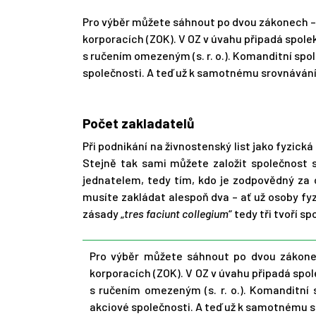
Pro výběr můžete sáhnout po dvou zákonech –
korporacích (ZOK). V OZ v úvahu připadá spolek
s ručením omezeným (s. r. o.). Komanditní spol
společnosti. A teď už k samotnému srovnávání
Počet zakladatelů
Při podnikání na živnostenský list jako fyzick
Stejně tak sami můžete založit společnost
jednatelem, tedy tím, kdo je zodpovědný za
musíte zakládat alespoň dva – ať už osoby fy
zásady „
tres faciunt collegium
“ tedy tři tvoří s
Pro výběr můžete sáhnout po dvou zákone
korporacích (ZOK). V OZ v úvahu připadá spole
s ručením omezeným (s. r. o.). Komanditní s
akciové společnosti. A teď už k samotnému s