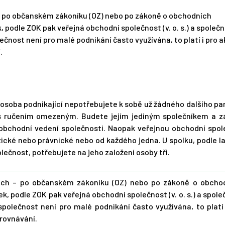
 po občanském zákoníku (OZ) nebo po zákoně o obchodních
, podle ZOK pak veřejná obchodní společnost (v. o. s.) a společ
ečnost není pro malé podnikání často využívána, to platí i pro 
.
á osoba podnikající nepotřebujete k sobě už žádného dalšího pa
 s ručením omezeným. Budete jejím jediným společníkem a z
 obchodní vedení společnosti. Naopak veřejnou obchodní spol
zické nebo právnické nebo od každého jedna. U spolku, podle l
polečnost, potřebujete na jeho založení osoby tři.
ch – po občanském zákoníku (OZ) nebo po zákoně o obcho
k, podle ZOK pak veřejná obchodní společnost (v. o. s.) a spol
polečnost není pro malé podnikání často využívána, to platí 
rovnávání.