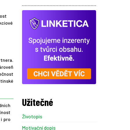
nost
akciové
rtnera.
ároveň
ečnost
atinské
Užitečné
dních
ečnost
Životopis
i pro
Motivační dopis