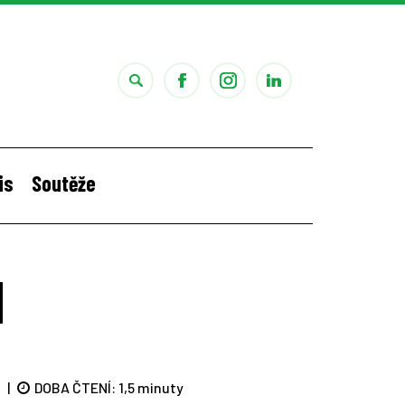
is
Soutěže
i
Štěpánčina letní stáž v Portugalsku
1
|
DOBA ČTENÍ:
1,5 minuty