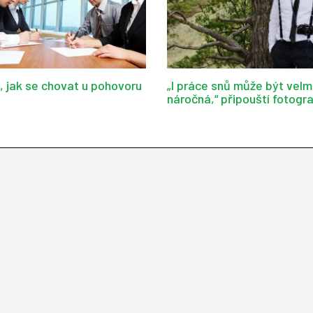
d, jak se chovat u pohovoru
„I práce snů může být velm
náročná,“ připouští fotogr