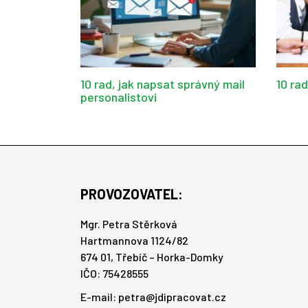
10 rad, jak napsat správný mail
10 ra
personalistovi
PROVOZOVATEL:
Mgr. Petra Stěrková
Hartmannova 1124/82
674 01, Třebíč – Horka-Domky
IČO: 75428555
E-mail:
petra@jdipracovat.cz