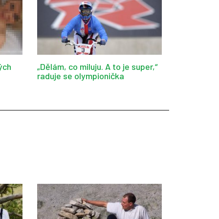
ých
„Dělám, co miluju. A to je super,“
raduje se olympionička