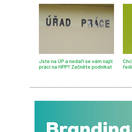
Jste na ÚP a nedaří se vám najít
Chc
práci na HPP? Začněte podnikat
řed