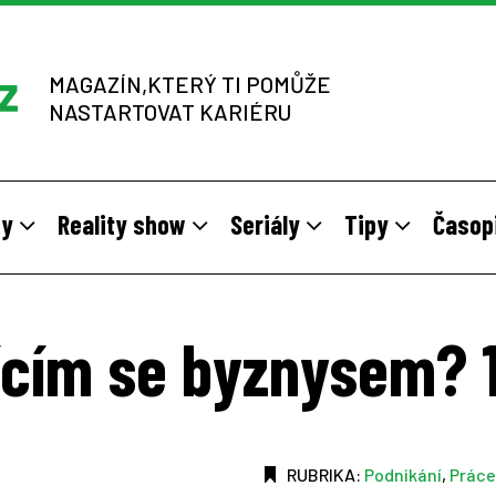
MAGAZÍN,KTERÝ TI POMŮŽE
NASTARTOVAT KARIÉRU
dy
Reality show
Seriály
Tipy
Časop
y
 sítích multi-level marketingu
odivné brigády
Vzory
Práce v zahraničí
Stáže pro mladé na vlastní kůž
Z výběrových řízení
jícím se byznysem? 
RUBRIKA:
Podnikání
,
Práce