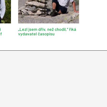
i
„Lezl jsem dřív, než chodil,“ říká
af
vydavatel časopisu