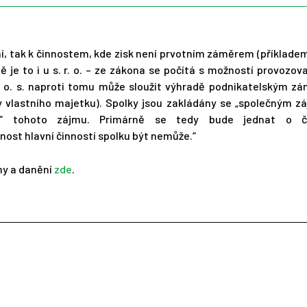
ání, tak k činnostem, kde zisk není prvotním záměrem (příklad
 je to i u s. r. o. – ze zákona se počítá s možností provozov
. o. s. naproti tomu může sloužit výhradě podnikatelským z
y vlastního majetku). Spolky jsou zakládány se „společným z
ní“ tohoto zájmu. Primárně se tedy bude jednat o č
nost hlavní činností spolku být nemůže.“
uhy a danění
zde
.