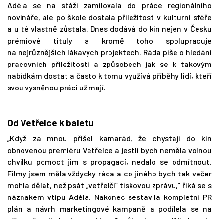
Adéla se na stáži zamilovala do práce regionálního
novináře, ale po škole dostala příležitost v kulturní sféře
a u té vlastně zůstala. Dnes dodává do kin nejen v Česku
prémiové tituly a kromě toho spolupracuje
na nejrůznějších lákavých projektech. Ráda píše o hledání
pracovních příležitostí a způsobech jak se k takovým
nabídkám dostat a často k tomu využívá příběhy lidí, kteří
svou vysněnou práci už mají.
Od Vetřelce k baletu
„Když za mnou přišel kamarád, že chystají do kin
obnovenou premiéru Vetřelce a jestli bych neměla volnou
chvilku pomoct jim s propagací, nedalo se odmítnout.
Filmy jsem měla vždycky ráda a co jiného bych tak večer
mohla dělat, než psát „vetřelčí” tiskovou zprávu,” říká se s
náznakem vtipu Adéla. Nakonec sestavila kompletní PR
plán a návrh marketingové kampaně a podílela se na