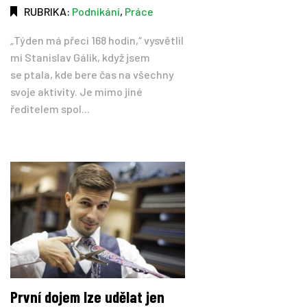
RUBRIKA:
Podnikání
,
Práce
„Týden má přeci 168 hodin,“ vysvětlil
mi Stanislav Gálik, když jsem
se ptala, kde bere čas na všechny
svoje aktivity. Je mimo jiné
ředitelem spol...
První dojem lze udělat jen