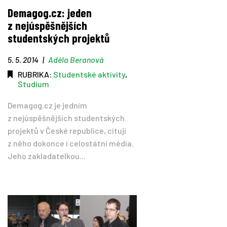
Demagog.cz: jeden
z nejúspěšnějších
studentských projektů
5. 5. 2014
|
Adéla Beranová
RUBRIKA:
Studentské aktivity
,
Studium
Demagog.cz je jedním
z nejúspěšnějších studentských
projektů v České republice, citují
z něho dokonce i celostátní média.
Jeho zakladatelkou...