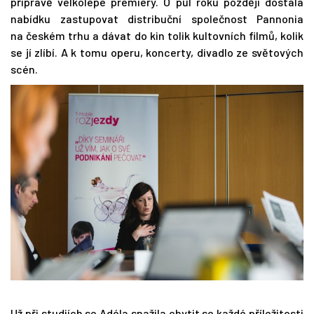
přípravě velkolepé premiéry. O půl roku později dostala
nabídku zastupovat distribuční společnost Pannonia
na českém trhu a dávat do kin tolik kultovních filmů, kolik
se jí zlíbí. A k tomu operu, koncerty, divadlo ze světových
scén.
Už při studiích se Adéla snažila chytit se každé příležitosti