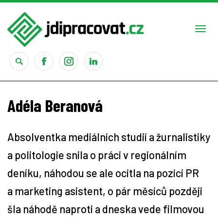
Togg
navi
Práce
Adéla Beranová
Obory
Absolventka mediálních studií a žurnalistiky
Studium
a politologie snila o práci v regionálním
Rady
deníku, náhodou se ale ocitla na pozici PR
a marketing asistent, o pár měsíců později
Reality show
šla náhodě naproti a dneska vede filmovou
Seriály