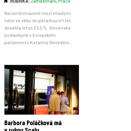
RUBRIKA:
Zaměstnání
,
Práce
Nezaměstnanost mezi mladými
lidmi ve věku do pětadvaceti let
dosáhla letos 23,5 %. Slovenská
poslankyně v Evropském
parlamentu Katarína Neveďalo...
Barbora Poláčková má
v rukou Scalu