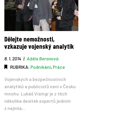
Dělejte nemožnosti,
vzkazuje vojenský analytik
8. 1. 2014
|
Adéla Beranová
RUBRIKA:
Podnikání
,
Práce
Vojenských a bezpečnostních
analytiků a publicistů není v Česku
mnoho. Lukáš Visingr je z těch
několika desítek expertů jedním
z nejmla...