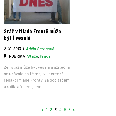
Stáž v Mladé Frontě může
být i veselá
2. 10. 2013
|
Adéla Beranová
RUBRIKA:
Stáže
,
Práce
Že i stáž může být veselá a užitečná
se ukázalo na té mojí v liberecké
redakci Mladé Fronty. Za počítačem
a s diktafonem jsem...
<
1
2
3
4
5
6
>