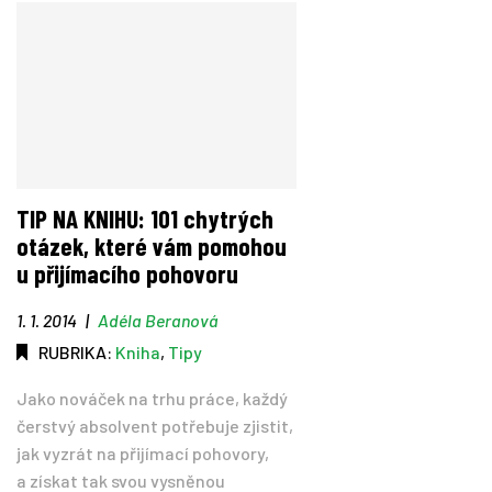
TIP NA KNIHU: 101 chytrých
otázek, které vám pomohou
u přijímacího pohovoru
1. 1. 2014
|
Adéla Beranová
RUBRIKA:
Kniha
,
Tipy
Jako nováček na trhu práce, každý
čerstvý absolvent potřebuje zjistit,
jak vyzrát na přijímací pohovory,
a získat tak svou vysněnou