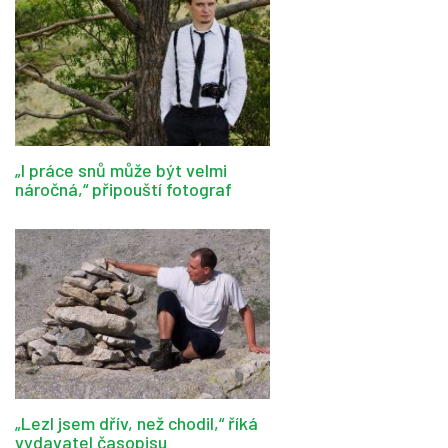
„I práce snů může být velmi
náročná,“ připouští fotograf
„Lezl jsem dřív, než chodil,“ říká
vydavatel časopisu