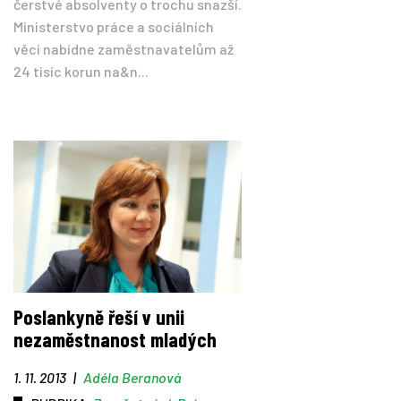
čerstvé absolventy o trochu snazší.
Ministerstvo práce a sociálních
věcí nabídne zaměstnavatelům až
24 tisíc korun na&n...
Poslankyně řeší v unii
nezaměstnanost mladých
1. 11. 2013
|
Adéla Beranová