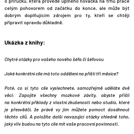
o příručku, která provede úplného nováčka na trhu práce
celým pohovorem od začátku do konce, ale může být
dobrým doplňujícím zdrojem pro ty, kteří se chtějí
připravit opravdu důkladně.
Ukázka z knihy:
Chytré otázky pro vašeho nového šéfa či šéfovou
Jaké konkrétní cíle má toto oddělení na příští tři měsíce?
Poté, co si tyto cíle vyslechnete, samozřejmě uděláte dvě
věci: Zapojíte všechny mozkové závity, abyste přišli
na konkrétní příklady z vlastní zkušenosti nebo studia, které
je přesvědčí, že právě vy jim můžete pomoct dosáhnout
těchto cílů. A položíte další navazující otázky ohledně toho,
jaký vliv budou na tyto cíle mít vaše pracovní povinnosti.