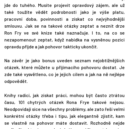
jde do tuhého. Musíte projevit opravdový zájem, ale už
také toužíte vědět podrobnosti jako je výše platu,
pracovní doba, povinnosti a získat co nejvýhodnější
smlouvu. Jak se na takové otázky zeptat a neznít drze
Ron Fry ve své knize také naznačuje. I to, na co se
nezapomenout zeptat, když nabídka na vysněnou pozici
opravdu přijde a jak pohovor takticky ukončit.
Na závěr je jako bonus uveden seznam nejobtížnějších
otázek, které můžete u přijímacího pohovoru dostat. Je
zde také vysvětleno, co je jejich cílem a jak na ně nejlépe
odpovědět.
Knihy radící, jak získat práci, mohou být často ztrátou
času, 101 chytrých otázek Rona Frye takové nejsou.
Neodpovídají sice na všechny problémy, ale zato řeší velmi
konkrétní otázky třeba i tipu, jak elegantně zjistit, kam
se vlastně na pohovor máte dostavit. Rozhodně nejde