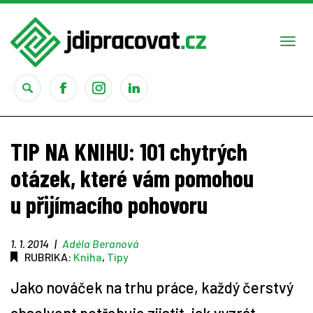
Togg
navi
Práce
TIP NA KNIHU: 101 chytrých
Obory
otázek, které vám pomohou
u přijímacího pohovoru
Studium
Rady
1. 1. 2014
|
Adéla Beranová
RUBRIKA:
Kniha
,
Tipy
Reality show
Jako nováček na trhu práce, každý čerstvý
Seriály