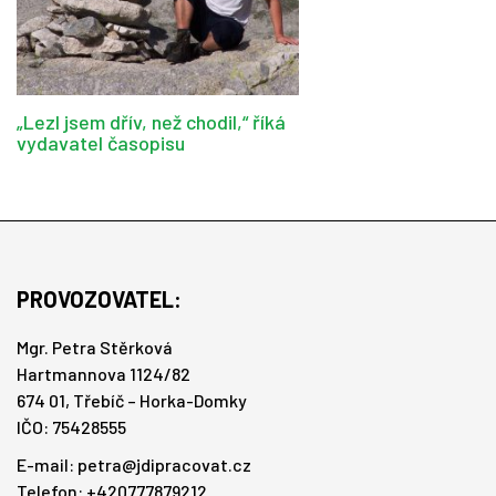
„Lezl jsem dřív, než chodil,“ říká
vydavatel časopisu
PROVOZOVATEL:
Mgr. Petra Stěrková
Hartmannova 1124/82
674 01, Třebíč – Horka-Domky
IČO: 75428555
E-mail:
petra@jdipracovat.cz
Telefon: +420777879212