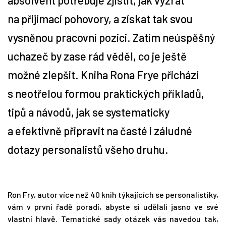
absolvent potřebuje zjistit, jak vyzrát
na přijímací pohovory, a získat tak svou
Tipy
vysněnou pracovní pozici. Zatím neúspěšný
Časopis
uchazeč by zase rád věděl, co je ještě
možné zlepšit. Kniha Rona Frye přichází
Soutěže
s neotřelou formou praktických příkladů,
tipů a návodů, jak se systematicky
a efektivně připravit na časté i záludné
dotazy personalistů všeho druhu.
Ron Fry, autor více než 40 knih týkajících se personalistiky,
vám v první řadě poradí, abyste si udělali jasno ve své
vlastní hlavě. Tematické sady otázek vás navedou tak,