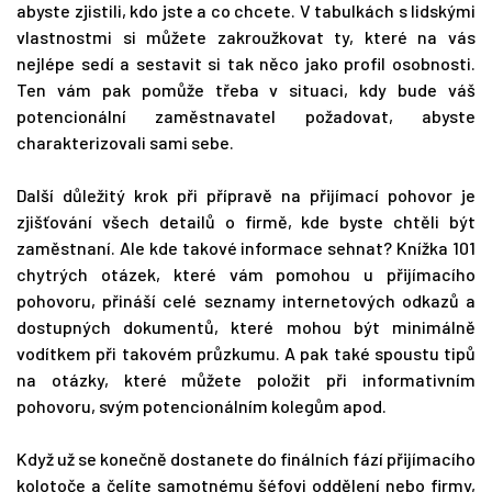
abyste zjistili, kdo jste a co chcete. V tabulkách s lidskými
vlastnostmi si můžete zakroužkovat ty, které na vás
nejlépe sedí a sestavit si tak něco jako profil osobnosti.
Ten vám pak pomůže třeba v situaci, kdy bude váš
potencionální zaměstnavatel požadovat, abyste
charakterizovali sami sebe.
Další důležitý krok při přípravě na přijímací pohovor je
zjišťování všech detailů o firmě, kde byste chtěli být
zaměstnaní. Ale kde takové informace sehnat? Knížka 101
chytrých otázek, které vám pomohou u přijímacího
pohovoru, přináší celé seznamy internetových odkazů a
dostupných dokumentů, které mohou být minimálně
vodítkem při takovém průzkumu. A pak také spoustu tipů
na otázky, které můžete položit při informativním
pohovoru, svým potencionálním kolegům apod.
Když už se konečně dostanete do finálních fází přijímacího
kolotoče a čelíte samotnému šéfovi oddělení nebo firmy,