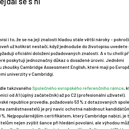
jdál se s ní
sí i to, že se na její znalosti kladou stále větší nároky – pokroči
eň už kolikrát nestačí, když jednoduše do životopisu uvedete 
ují oficiální doložení požadovaných znalostí. A v tu chvíli př
eré poskytují jednoznačný důkaz o dosažené úrovni. Jedněmi
edu zkoušky Cambridge Assessment English, které mají po Evrop
emí univerzity v Cambridgi.
odle takzvaného
Společného evropského referenčního rámce
, 
ici od A1 (úplný začátečník) až po C2 (profesionální uživatel).
ské republice provedla, požadovalo 53 % z dotazovaných spol
tina zaměstnavatelů je prý navíc ochotná nabídnout kandidátů
8 %. Nejpopulárnějším certifikátem, který Cambridge nabízí, je t
itelům nejen zvýšit šance při hledání povolání, ale výhodou můž