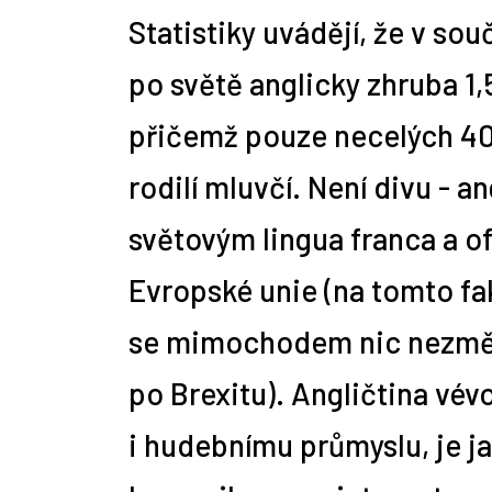
Statistiky uvádějí, že v so
po světě anglicky zhruba 1,5
10 nejčastějších profesí
Zemědělskou rubriku
Alžběta Vítková mluví 9 jazyky,
10 rad, jak napsat správný mail
Jdi pracovat! jako stážista
1. díl: Mimouniverzitní aktivity
Repasované či předváděcí
Praco
Cizoj
Úvod 
A je 
Jaká 
Tip n
absolventů práv
připravujeme
osvojit si nový jazyk jí trvá pár
personalistovi
aneb soutěž Hledá se novinář!
notebooky a počítače: Žádný
obnáš
pomůž
pro z
úskal
týdnů
problém!
přičemž pouze necelých 40
rodilí mluvčí. Není divu - an
světovým lingua franca a o
Evropské unie (na tomto fa
se mimochodem nic nezměn
po Brexitu). Angličtina vé
i hudebnímu průmyslu, je 