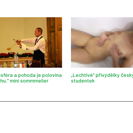
sféra a pohoda je polovina
„Lechtivé“ přivýdělky česk
hu,“ míní sommmelier
studentek