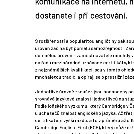
komunikace na internetu, ne
dostanete i při cestování.
S rozšířeností a popularitou angličtiny pak souvi
úroveň začíná být pomalu samozřejmostí. Zárov
domnělou úroveň – zaměstnavatelé mnohdy vyžad
na řadu mezinárodně uznávané certifikáty, kt
z nejznámějších kvalifikací jsou v tomto ohl
mnohaletou tradici a opírají se o prestižní záz
Jednotlivé úrovně zkoušek jsou hodnoceny p
srovnává jazykové znalosti jednotlivců na stupn
Podle loňského výzkumu, který Cambridge v Če
u uchazečů znalost anglického jazyka. Až tře
certifikátem vyšší mzdu, a to v průměru až o 1
Cambridge English: First (FCE), který může drž