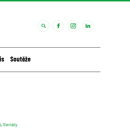
is
Soutěže
i
Štěpánčina letní stáž v Portugalsku
í
,
Seriály