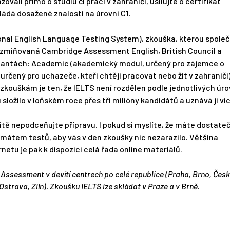
ovali přímo o studiu či práci v zahraničí, usilujte o certifikát
ádá dosažené znalosti na úrovni C1.
onal English Language Testing System), zkouška, kterou spole
iž zmiňovaná Cambridge Assessment English, British Council a
ariantách: Academic (akademický modul, určený pro zájemce o
určený pro uchazeče, kteří chtějí pracovat nebo žít v zahraničí)
zkouškám je ten, že IELTS není rozdělen podle jednotlivých úro
 složilo v loňském roce přes tři milióny kandidátů a uznává ji ví
čitě nepodceňujte přípravu. I pokud si myslíte, že máte dostate
ormátem testů, aby vás v den zkoušky nic nezarazilo. Většina
rnetu je pak k dispozici celá řada online materiálů.
Assessment v devítí centrech po celé republice (Praha, Brno, Čes
strava, Zlín). Zkoušku IELTS lze skládat v Praze a v Brně.