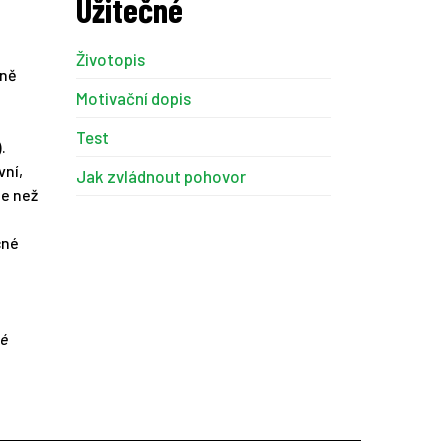
Užitečné
Životopis
čně
Motivační dopis
Test
.
vní,
Jak zvládnout pohovor
ce než
čné
ké