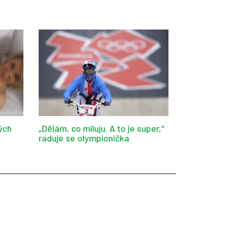
ých
„Dělám, co miluju. A to je super,“
raduje se olympionička