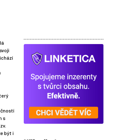
lá
svoji
ichází
ě
který
ečností
m s
zv.
e být i