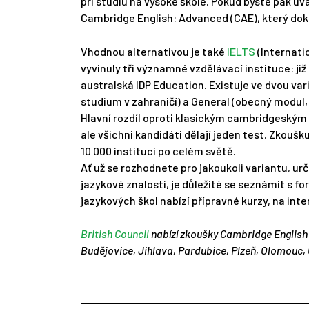
při studiu na vysoké škole. Pokud byste pak uvaž
Cambridge English: Advanced (CAE), který dokl
Vhodnou alternativou je také
IELTS
(Internati
vyvinuly tři významné vzdělávací instituce: j
australská IDP Education. Existuje ve dvou v
studium v zahraničí) a General (obecný modul, 
Hlavní rozdíl oproti klasickým cambridgeským 
ale všichni kandidáti dělají jeden test. Zkoušku
10 000 institucí po celém světě.
Ať už se rozhodnete pro jakoukoli variantu, ur
jazykové znalosti, je důležité se seznámit s f
jazykových škol nabízí přípravné kurzy, na inte
British Council
nabízí zkoušky Cambridge English 
Budějovice, Jihlava, Pardubice, Plzeň, Olomouc, O