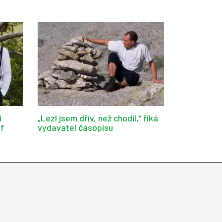
i
„Lezl jsem dřív, než chodil,“ říká
af
vydavatel časopisu