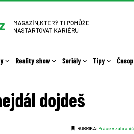
MAGAZÍN,KTERÝ TI POMŮŽE
NASTARTOVAT KARIÉRU
dy
Reality show
Seriály
Tipy
Časop
y
 sítích multi-level marketingu
odivné brigády
Vzory
Práce v zahraničí
Stáže pro mladé na vlastní kůž
Z výběrových řízení
nejdál dojdeš
RUBRIKA:
Práce v zahranič