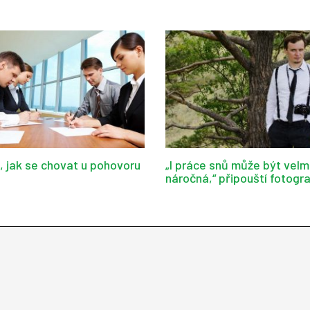
d, jak se chovat u pohovoru
„I práce snů může být velm
náročná,“ připouští fotogr