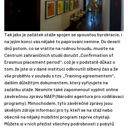
Tak jako je začátek stáže spojen se spoustou byrokracie, i
na jejím konci vás nějaké to papírování nemine. Do deseti
dnů potom, co se vrátíte na rodnou hroudu, musíte na
Centrum zahraničních studií doručit „Confirmation of
Erasmus placement period
, což je v podstatě důkaz o
“
tom, že jste si v dané instituci odkroutili slíbený čas a že
vše proběhlo v souladu s tzv. „Training agreementem
,
“
dalším důležitým dokumentem, který vyřizujete na
začátku stáže. Nesmíte také zapomenout vyplnit online
závěrečnou zprávu NAEP (Národní agentura pro vzdělávací
programy). Mimochodem, tyto závěrečné zprávy jsou
skvělým zdroje informací pro ty, kteří se na stáž nebo
obecně na nějaký mobilitní program teprve chystají.
Můžete si v nich přečíst všechny podrobnosti z pobytů