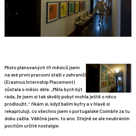
Místo plánovaných tří měsíců jsem
na své první pracovní stáži v zahraničí
(Erasmus Internship Placement)
zůstala o měsíc déle. „Měla bych být
ráda, že jsem si tak skvělý pobyt mohla ještě o něco
prodloužit,
říkám si, když balím kufry a v hlavě si
“
rekapituluji, co všechno jsem v portugalské Coimbře za tu
dobu zažila. Vděčná jsem, to ano. Stejně se ale neubráním
pocitům určité nostalgie.