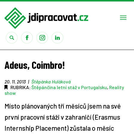
Togg
navi
Práce
Adeus, Coimbro!
Obory
20. 11. 2013
|
Štěpánka Huláková
RUBRIKA:
Štěpánčina letní stáž v Portugalsku
,
Reality
Studium
show
Rady
Místo plánovaných tří měsíců jsem na své
první pracovní stáži v zahraničí (Erasmus
Reality show
Internship Placement) zůstala o měsíc
Seriály