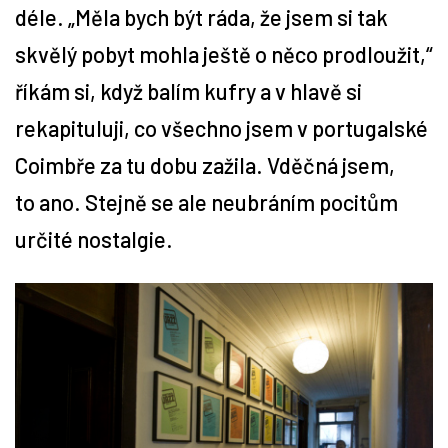
déle. „Měla bych být ráda, že jsem si tak
Tipy
skvělý pobyt mohla ještě o něco prodloužit,“
říkám si, když balím kufry a v hlavě si
Časopis
rekapituluji, co všechno jsem v portugalské
Soutěže
Coimbře za tu dobu zažila. Vděčná jsem,
to ano. Stejně se ale neubráním pocitům
určité nostalgie.