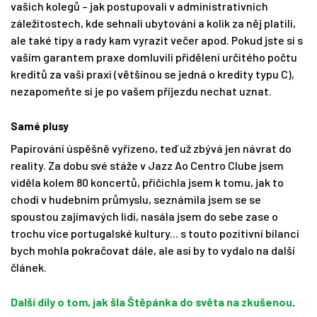
vašich kolegů – jak postupovali v administrativních
záležitostech, kde sehnali ubytování a kolik za něj platili,
ale také tipy a rady kam vyrazit večer apod. Pokud jste si s
vaším garantem praxe domluvili přidělení určitého počtu
kreditů za vaši praxi (většinou se jedná o kredity typu C),
nezapomeňte si je po vašem příjezdu nechat uznat.
Samé plusy
Papírování úspěšně vyřízeno, teď už zbývá jen návrat do
reality. Za dobu své stáže v Jazz Ao Centro Clube jsem
viděla kolem 80 koncertů, přičichla jsem k tomu, jak to
chodí v hudebním průmyslu, seznámila jsem se se
spoustou zajímavých lidí, nasála jsem do sebe zase o
trochu více portugalské kultury... s touto pozitivní bilancí
bych mohla pokračovat dále, ale asi by to vydalo na další
článek.
Další díly o tom, jak šla Štěpánka do světa na zkušenou
.