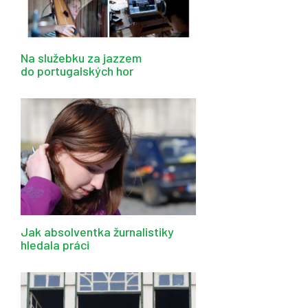
Na služebku za jazzem
do portugalských hor
Jak absolventka žurnalistiky
hledala práci