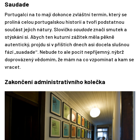
Saudade
Portugalci na to mají dokonce zvláštní termín, který se
prolíná celou portugalskou historií a tvoří podstatnou
součást jejich nátury. Slovíčko
saudade
značí smutek a
stýskání si. Abych ten kuturní zážitek měla pěkně
autentický, projdu si v příštích dnech asi docela slušnou
fází
„suadade
. Nebude to ale pocit nepříjemný, nýbrž
“
doprovázený vědomím, že mám na co vzpomínat a kam se
vracet.
Zakončení administrativního kolečka