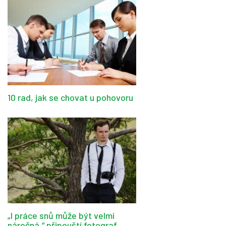
10 rad, jak se chovat u pohovoru
„I práce snů může být velmi
náročná,“ připouští fotograf