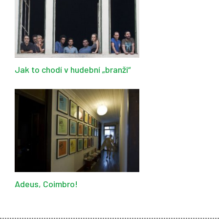
Jak to chodí v hudební „branži“
Adeus, Coimbro!