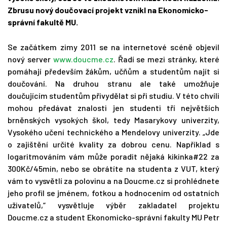
Zbrusu nový doučovací projekt vznikl na Ekonomicko-
správní fakultě MU.
Se začátkem zimy 2011 se na internetové scéně objevil
nový server
www.doucme.cz
. Řadí se mezi stránky, které
pomáhají především žákům, učňům a studentům najít si
doučování. Na druhou stranu ale také umožňuje
doučujícím studentům přivydělat si při studiu. V této chvíli
mohou předávat znalosti jen studenti tří největších
brněnských vysokých škol, tedy Masarykovy univerzity,
Vysokého učení technického a Mendelovy univerzity. „Jde
o zajištění určité kvality za dobrou cenu. Například s
logaritmováním vám může poradit nějaká kikinka#22 za
300Kč/45min, nebo se obrátíte na studenta z VUT, který
vám to vysvětlí za polovinu a na Doucme.cz si prohlédnete
jeho profil se jménem, fotkou a hodnocením od ostatních
uživatelů,“ vysvětluje výběr zakladatel projektu
Doucme.cz a student Ekonomicko-správní fakulty MU Petr