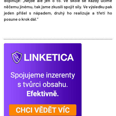
doplňuje: „Nejde ale jen o to. Ve škole se každý učíme
něčemu jinému, tak jsme zkusili spojit síly. Ve výsledku pak
jeden přišel s nápadem, druhý ho realizuje a třetí ho
posune o krok dál.“