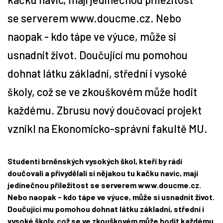
se serverem www.doucme.cz. Nebo
Tipy
naopak - kdo tápe ve výuce, může si
Časopis
usnadnit život. Doučující mu pomohou
dohnat látku základní, střední i vysoké
Soutěže
školy, což se ve zkouškovém může hodit
každému. Zbrusu nový doučovací projekt
vznikl na Ekonomicko-správní fakultě MU.
Studenti brněnských vysokých škol, kteří by rádi
doučovali a přivydělali si nějakou tu kačku navíc, mají
jedinečnou příležitost se serverem www.doucme.cz.
Nebo naopak - kdo tápe ve výuce, může si usnadnit život.
Doučující mu pomohou dohnat látku základní, střední i
vysoké školy, což se ve zkouškovém může hodit každému.