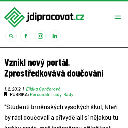
Togg
navi
Práce
Vznikl nový portál.
Obory
Zprostředkovává doučování
Studium
1. 2. 2012
|
Eliška Gončarová
RUBRIKA:
Personální rady
,
Rady
Rady
"Studenti brněnských vysokých škol, kteří
Reality show
by rádi doučovali a přivydělali si nějakou tu
kačku navíc, mají jedinečnou příležitost
Seriály