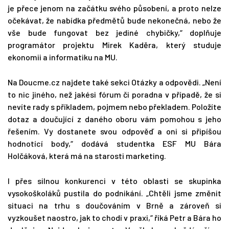
je přece jenom na začátku svého působení, a proto nelze
očekávat, že nabídka předmětů bude nekonečná, nebo že
vše bude fungovat bez jediné chybičky,“ doplňuje
programátor projektu Mirek Kaděra, který studuje
ekonomii a informatiku na MU.
Na Doucme.cz najdete také sekci Otázky a odpovědi. „Není
to nic jiného, než jakési fórum či poradna v případě, že si
nevíte rady s příkladem, pojmem nebo překladem. Položíte
dotaz a doučující z daného oboru vám pomohou s jeho
řešením. Vy dostanete svou odpověď a oni si připíšou
hodnotící body,“ dodává studentka ESF MU Bára
Holčáková, která má na starosti marketing.
I přes silnou konkurenci v této oblasti se skupinka
vysokoškoláků pustila do podnikání. „Chtěli jsme změnit
situaci na trhu s doučováním v Brně a zároveň si
vyzkoušet naostro, jak to chodí v praxi,“ říká Petr a Bára ho