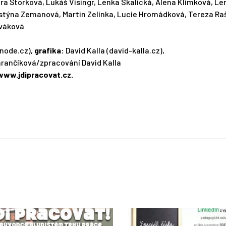
tra Štorková, Lukáš Visingr, Lenka Skalická, Alena Klimková, Le
ristýna Zemanová, Martin Zelinka, Lucie Hromádková, Tereza Ra
ováková
node.cz),
grafika:
David Kalla (david-kalla.cz),
rančíková/zpracování David Kalla
www.jdipracovat.cz.