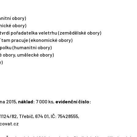
nitní obory)
nické obory)
tvrdí pořadatelka veletrhu (zemědělské obory)
eď tam pracuje (ekonomické obory)
spolku (humanitní obory)
é obory, umělecké obory)
y)
na 2015,
náklad:
7 000 ks,
evidenční číslo:
124/82, Třebíč, 674 01, IČ: 75428555,
acovat.cz