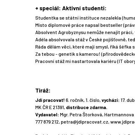
+ speciál: Aktivní studenti:
Studentka se státní instituce nezalekla (huma
Místo diplomové práce napsal bestseller (práv
Absolvent Agrobyznysu nemůže nenajít práci, 
Adéla absolvovala stáž v České pojišťovně, t
Ráda dělám věci, které mají smysl, říká šéfka 
Za tebou - genetik s kamerou! (přírodovědeck
Pracovní stáž mi nastartovala kariéru (IT obor
Tiráž:
Jdi pracovat!
6. ročník, 1. číslo,
vychází:
17. dub
MK ČR E 21391,
distribuce zdarma.
Vydavatel:
Mgr. Petra Štorková, Hartmannova 1
777 879 212,
petra@jdipracovat.cz
, www.jdipr