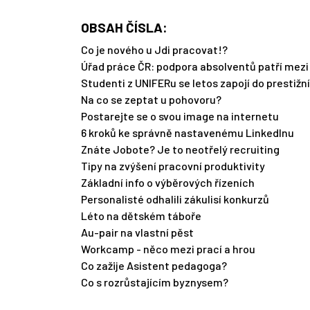
OBSAH ČÍSLA:
Co je nového u Jdi pracovat!?
Úřad práce ČR: podpora absolventů patří mezi 
Studenti z UNIFERu se letos zapojí do prestižní
Na co se zeptat u pohovoru?
Postarejte se o svou image na internetu
6 kroků ke správně nastavenému LinkedInu
Znáte Jobote? Je to neotřelý recruiting
Tipy na zvýšení pracovní produktivity
Základní info o výběrových řízeních
Personalisté odhalili zákulisí konkurzů
Léto na dětském táboře
Au-pair na vlastní pěst
Workcamp - něco mezi prací a hrou
Co zažije Asistent pedagoga?
Co s rozrůstajícím byznysem?