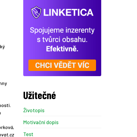
cký
chny
Užitečné
nosti.
Životopis
m
Motivační dopis
orková,
Test
ovat.cz