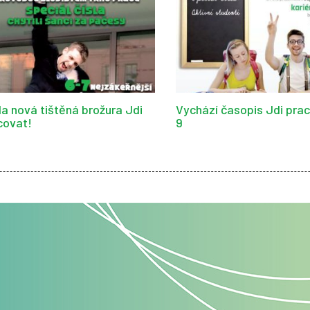
la nová tištěná brožura Jdi
Vychází časopis Jdi prac
covat!
9