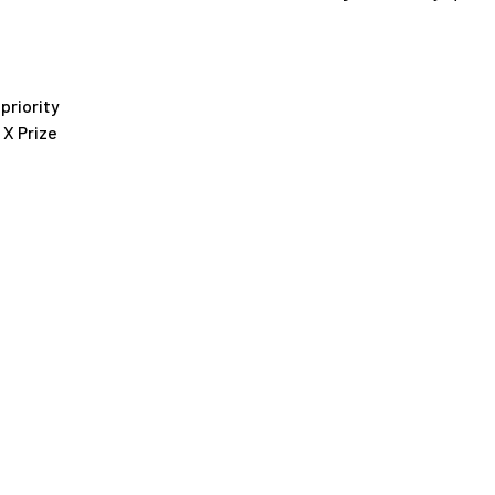
priority
 X Prize