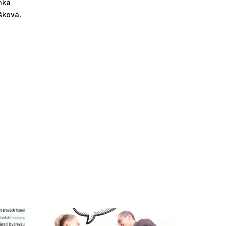
nka
šková,