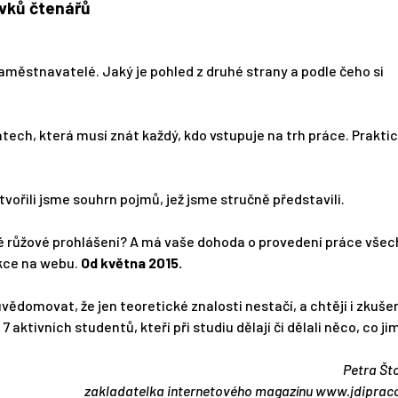
vků čtenářů
zaměstnavatelé. Jaký je pohled z druhé strany a podle čeho si
ech, která musí znát každý, kdo vstupuje na trh práce. Prakti
tvořili jsme souhrn pojmů, jež jsme stručně představili.
é růžové prohlášení? A má vaše dohoda o provedení práce vše
ekce na webu.
Od května 2015.
uvědomovat, že jen teoretické znalosti nestačí, a chtějí i zkuše
7 aktivních studentů, kteří při studiu dělají či dělali něco, co ji
Petra Št
zakladatelka internetového magazínu www.jdiprac