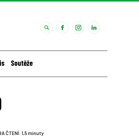
is
Soutěže
i
Štěpánčina letní stáž v Portugalsku
9
BA ČTENÍ:
1,5 minuty