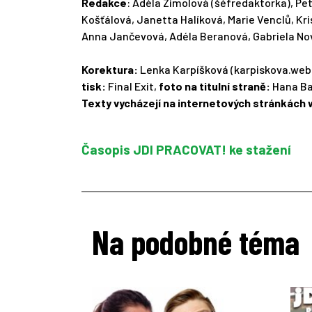
Redakce
: Adéla Zimolová (šéfredaktorka), Pe
Košťálová, Janetta Halíková, Marie Venclů, K
Anna Jančevová, Adéla Beranová, Gabriela N
Korektura:
Lenka Karpíšková (karpiskova.web
tisk:
Final Exit,
foto na titulní straně:
Hana Ba
Texty vycházejí na internetových stránkách 
Časopis JDI PRACOVAT! ke stažení
Na podobné téma