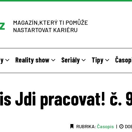
MAGAZÍN,KTERÝ TI POMŮŽE
NASTARTOVAT KARIÉRU
dy
Reality show
Seriály
Tipy
Časop
y
 sítích multi-level marketingu
odivné brigády
Vzory
Práce v zahraničí
Stáže pro mladé na vlastní kůž
Z výběrových řízení
s Jdi pracovat! č. 
RUBRIKA:
Časopis
|
DO