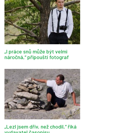
„I práce snů může být velmi
náročná,“ připouští fotograf
„Lezl jsem dřív, než chodil,“ říká
vydavatel časopisu