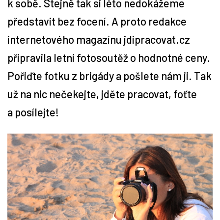
k sobě. Stejně tak si léto nedokážeme
představit bez focení. A proto redakce
Tipy
internetového magazínu jdipracovat.cz
Časopis
připravila letní fotosoutěž o hodnotné ceny.
Pořiďte fotku z brigády a pošlete nám ji. Tak
Soutěže
už na nic nečekejte, jděte pracovat, foťte
a posílejte!