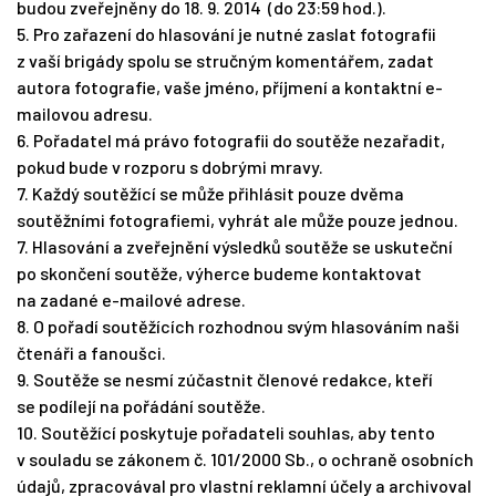
budou zveřejněny do 18. 9. 2014
(do 23:59 hod.)
.
5. Pro zařazení do hlasování je nutné zaslat fotografii
z vaší brigády spolu se stručným komentářem, zadat
autora fotografie, vaše jméno, příjmení a kontaktní e-
mailovou adresu.
6. Pořadatel má právo fotografii do soutěže nezařadit,
pokud bude v rozporu s dobrými mravy.
7. Každý soutěžící se může přihlásit pouze dvěma
soutěžními fotografiemi, vyhrát ale může pouze jednou.
7. Hlasování a zveřejnění výsledků soutěže se uskuteční
po skončení soutěže, výherce budeme kontaktovat
na zadané e-mailové adrese.
8. O pořadí soutěžících rozhodnou svým hlasováním naši
čtenáři a fanoušci.
9. Soutěže se nesmí zúčastnit členové redakce, kteří
se podílejí na pořádání soutěže.
10. Soutěžící poskytuje pořadateli souhlas, aby tento
v souladu se zákonem č. 101/2000 Sb., o ochraně osobních
údajů, zpracovával pro vlastní reklamní účely a archivoval