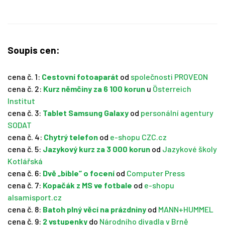
Soupis cen:
cena č. 1:
Cestovní fotoaparát
od
společnosti PROVEON
cena č. 2:
Kurz němčiny za 6 100 korun
u
Österreich
Institut
cena č. 3:
Tablet Samsung Galaxy
od
personální agentury
SODAT
cena č. 4:
Chytrý telefon
od
e-shopu CZC.cz
cena č. 5:
Jazykový kurz za 3 000 korun
od
Jazykové školy
Kotlářská
cena č. 6:
Dvě „bible“ o focení
od
Computer Press
cena č. 7:
Kopačák z MS ve fotbale
od
e-shopu
alsamisport.cz
cena č. 8:
Batoh plný věcí na prázdniny
od
MANN+HUMMEL
cena č. 9:
2 vstupenky
do
Národního divadla v Brně