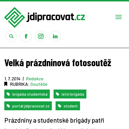
Togg
navi
Práce
Velká prázdninová fotosoutěž
Obory
1. 7. 2014
|
Redakce
RUBRIKA:
Soutěže
Studium
brigáda studentská
letní brigáda
Rady
portál jdipracovat.cz
student
Reality show
Prázdniny a studentské brigády patří
Seriály