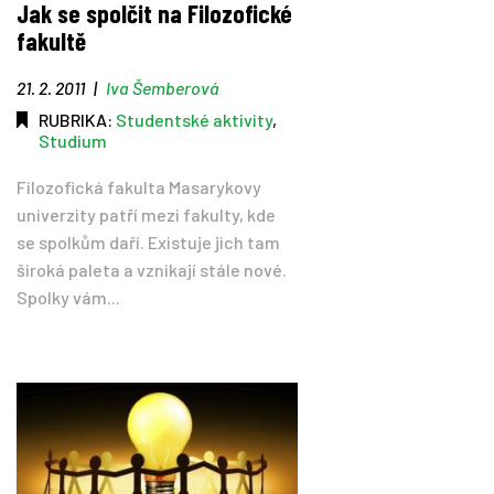
Jak se spolčit na Filozofické
fakultě
Tipy
21. 2. 2011
|
Iva Šemberová
Časopis
RUBRIKA:
Studentské aktivity
,
Studium
Soutěže
Filozofická fakulta Masarykovy
univerzity patří mezi fakulty, kde
se spolkům daří. Existuje jich tam
široká paleta a vznikají stále nové.
Spolky vám...