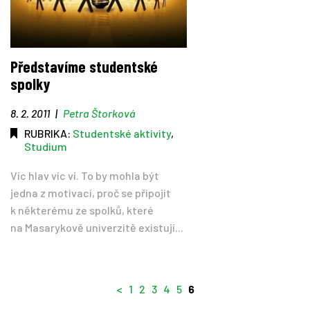
Představíme studentské
spolky
8. 2. 2011
|
Petra Štorková
RUBRIKA:
Studentské aktivity
,
Studium
Víc hlav víc ví. To by mohla být
jedna z motivací, proč se připojit
k některému ze spolků, které
na Masarykově univerzitě existují...
<
1
2
3
4
5
6