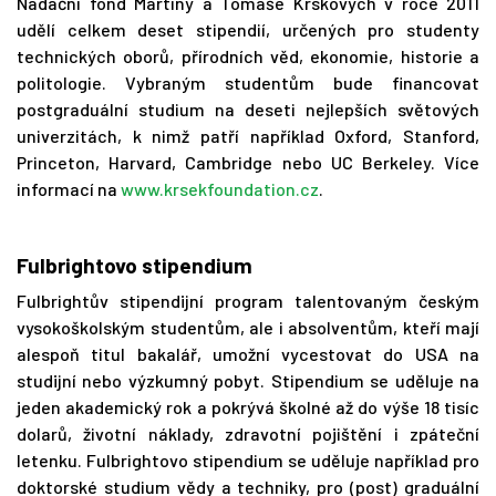
Nadační fond Martiny a Tomáše Krskových v roce 2011
udělí celkem deset stipendií, určených pro studenty
technických oborů, přírodních věd, ekonomie, historie a
politologie. Vybraným studentům bude financovat
postgraduální studium na deseti nejlepších světových
univerzitách, k nimž patří například Oxford, Stanford,
Princeton, Harvard, Cambridge nebo UC Berkeley. Více
informací na
www.krsekfoundation.cz
.
Fulbrightovo stipendium
Fulbrightův stipendijní program talentovaným českým
vysokoškolským studentům, ale i absolventům, kteří mají
alespoň titul bakalář, umožní vycestovat do USA na
studijní nebo výzkumný pobyt. Stipendium se uděluje na
jeden akademický rok a pokrývá školné až do výše 18 tisíc
dolarů, životní náklady, zdravotní pojištění i zpáteční
letenku. Fulbrightovo stipendium se uděluje například pro
doktorské studium vědy a techniky, pro (post) graduální