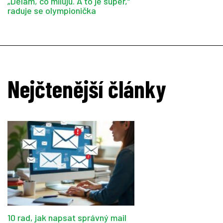
„Dělám, co miluju. A to je super,“
raduje se olympionička
Nejčtenější články
10 rad, jak napsat správný mail