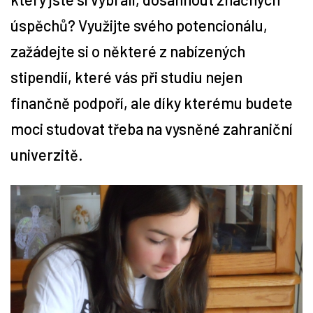
úspěchů? Využijte svého potencionálu,
Tipy
zažádejte si o některé z nabízených
Časopis
stipendií, které vás při studiu nejen
finančně podpoří, ale díky kterému budete
Soutěže
moci studovat třeba na vysněné zahraniční
univerzitě.