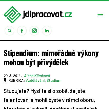
Togg
navi
Práce
Stipendium: mimořádné výkony
Obory
mohou být přivýdělek
Studium
29. 3. 2011
|
Alena Klimková
RUBRIKA:
Vzdělávání
,
Studium
Rady
Studujete? Myslíte si o sobě, že jste
Reality show
talentovaní a mohli byste v rámci oboru,
který jste si vybrali, dosáhnout značných
Seriály