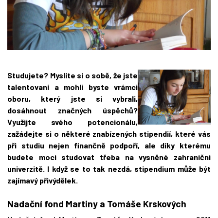
Studujete? Myslíte si o sobě, že jste
talentovaní a mohli byste v
rámci
oboru, který jste si vybrali,
dosáhnout značných úspěchů?
Využijte svého potencionálu,
zažádejte si o některé z
nabízených stipendií, které vás
při studiu nejen finančně podpoří, ale díky kterému
budete moci studovat třeba na vysněné zahraniční
univerzitě.
I když se to tak nezdá, stipendium může být
zajímavý přivýdělek.
Nadační fond Martiny a Tomáše Krskových