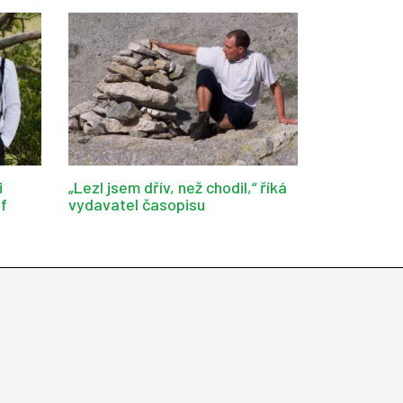
i
„Lezl jsem dřív, než chodil,“ říká
af
vydavatel časopisu