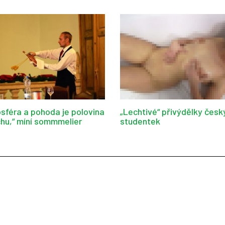
sféra a pohoda je polovina
„Lechtivé“ přivýdělky česk
hu,“ míní sommmelier
studentek