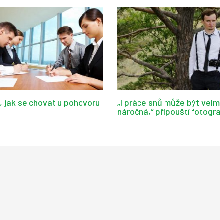
d, jak se chovat u pohovoru
„I práce snů může být velm
náročná,“ připouští fotogr