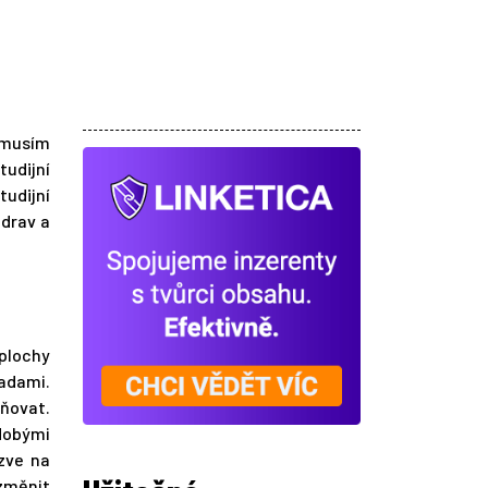
emusím
tudijní
tudijní
zdrav a
 plochy
radami.
ňovat.
odobými
zve na
změnit