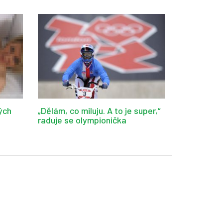
ých
„Dělám, co miluju. A to je super,“
raduje se olympionička