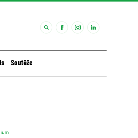
is
Soutěže
i
Štěpánčina letní stáž v Portugalsku
dium