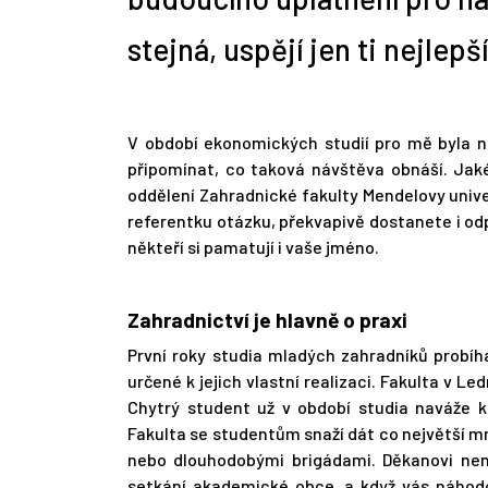
stejná, uspějí jen ti nejlepší
V období ekonomických studií pro mě byla n
připomínat, co taková návštěva obnáší. Jaké
oddělení Zahradnické fakulty Mendelovy univerz
referentku otázku, překvapivě dostanete i od
někteří si pamatují i vaše jméno.
Zahradnictví je hlavně o praxi
První roky studia mladých zahradníků probíha
určené k jejich vlastní realizaci. Fakulta v L
Chytrý student už v období studia naváže k
Fakulta se studentům snaží dát co největší m
nebo dlouhodobými brigádami. Děkanovi není
setkání akademické obce, a když vás náhod