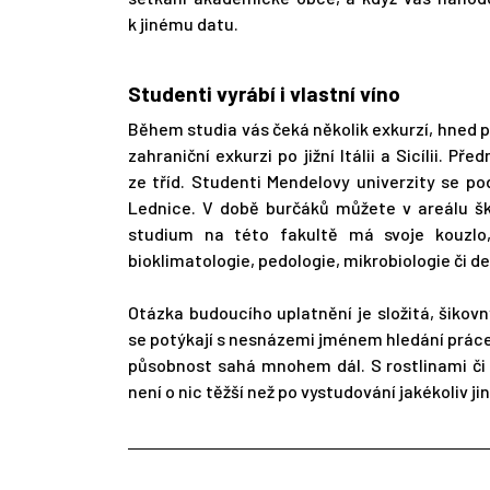
k jinému datu.
Studenti vyrábí i vlastní víno
Během studia vás čeká několik exkurzí, hned p
zahraniční exkurzi po jižní Itálii a Sicílii. 
ze tříd. Studenti Mendelovy univerzity se po
Lednice. V době burčáků můžete v areálu šk
studium na této fakultě má svoje kouzlo,
bioklimatologie, pedologie, mikrobiologie či de
Otázka budoucího uplatnění je složitá, šikovn
se potýkají s nesnázemi jménem hledání práce
působnost sahá mnohem dál. S rostlinami či
není o nic těžší než po vystudování jakékoliv jin