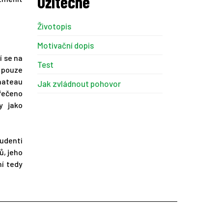
Užitečné
Životopis
Motivační dopis
í se na
Test
t pouze
Chateau
Jak zvládnout pohovor
řečeno
y jako
tudenti
ů, jeho
í tedy