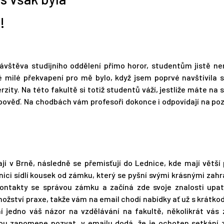
!
ávštěva studijního oddělení přímo horor, studentům jistě n
 milé překvapení pro mě bylo, když jsem poprvé navštívila s
ity. Na této fakultě si totiž studentů váží, jestliže máte na s
pověď. Na chodbách vám profesoři dokonce i odpovídají na po
jí v Brně, následně se přemisťují do Lednice, kde mají větší
ednici sídlí kousek od zámku, který se pyšní svými krásnými zah
ontakty se správou zámku a začíná zde svoje znalosti upat
nožství praxe, takže vám na email chodí nabídky ať už s krátk
 jedno váš názor na vzdělávání na fakultě, několikrát vás 
ou zapomene pozvat, v emailu dodá, že je ochoten setkání 