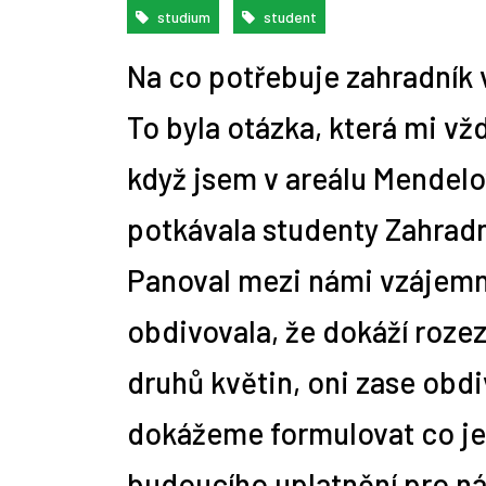
studium
student
Na co potřebuje zahradník 
10 nejčastějších profesí
Zemědělskou rubriku
Alžběta Vítková mluví 9 jazyky,
10 rad, jak napsat správný mail
Jdi pracovat! jako stážista
1. díl: Mimouniverzitní aktivity
Repasované či předváděcí
Praco
Cizoj
Úvod 
A je 
Jaká 
Tip n
absolventů práv
připravujeme
osvojit si nový jazyk jí trvá pár
personalistovi
aneb soutěž Hledá se novinář!
notebooky a počítače: Žádný
obnáš
pomůž
pro z
úskal
týdnů
problém!
To byla otázka, která mi vžd
když jsem v areálu Mendelo
potkávala studenty Zahradn
Panoval mezi námi vzájemný
obdivovala, že dokáží rozez
druhů květin, oni zase obdi
dokážeme formulovat co je
budoucího uplatnění pro ná