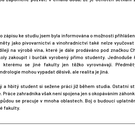
o zápisu ke studiu jsem byla informována o možnosti přihlášen
Předměty jako pivovarnictví a vinohradnictví také nelze vyučova
dílejí na výrobě vína, které je dále prodáváno pod značkou 
oly zakoupit i burčák vyrobený přímo studenty. Jednoduše 
 kterému se jiné fakulty jen těžko vyrovnávají. Předmět
ndrologie mohou vypadat děsivě, ale realita je jiná.
ý a hbitý student si sežene práci již během studia. Ostatní s
. Práce zahradníka však není spojena jen s okopáváním záhonk
 půdou se pracuje v mnoha oblastech. Boj o budoucí uplatněn
é fakulty.