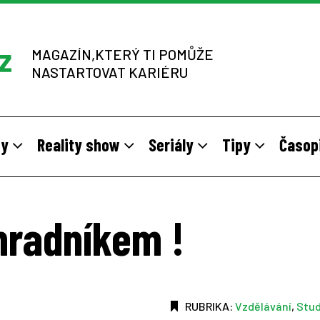
MAGAZÍN,KTERÝ TI POMŮŽE
NASTARTOVAT KARIÉRU
dy
Reality show
Seriály
Tipy
Časop
y
 sítích multi-level marketingu
odivné brigády
Vzory
Práce v zahraničí
Stáže pro mladé na vlastní kůž
Z výběrových řízení
hradníkem !
RUBRIKA:
Vzdělávání
,
Stu