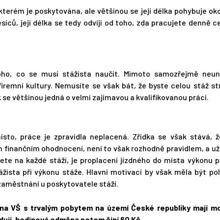
 kterém je poskytována, ale většinou se její délka pohybuje ok
síců, její délka se tedy odvíjí od toho, zda pracujete denně c
ho, co se musí stážista naučit. Mimoto samozřejmě neun
firemní kultury. Nemusíte se však bát, že byste celou stáž str
se většinou jedná o velmi zajímavou a kvalifikovanou práci.
to, práce je zpravidla neplacená. Zřídka se však stává, ž
 finančním ohodnocení, není to však rozhodně pravidlem, a u
ete na každé stáži, je proplacení jízdného do místa výkonu 
ážista při výkonu stáže. Hlavní motivací by však měla být po
 zaměstnání u poskytovatele stáží.
 na VŠ s trvalým pobytem na území České republiky mají m
udují, hodinová odměna potom činí 60 Kč.