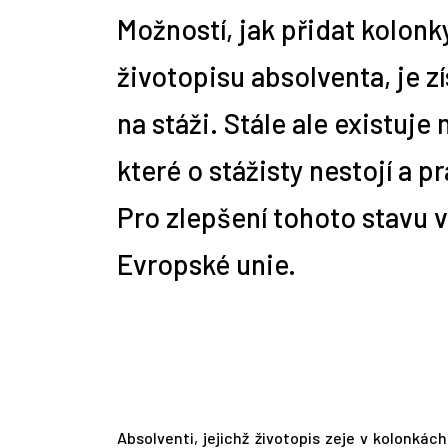
Možností, jak přidat kolon
životopisu absolventa, je z
10 nejčastějších profesí
Zemědělskou rubriku
Alžběta Vítková mluví 9 jazyky,
10 rad, jak napsat správný mail
Jdi pracovat! jako stážista
1. díl: Mimouniverzitní aktivity
Repasované či předváděcí
Praco
Cizoj
Úvod 
A je 
Jaká 
Tip n
absolventů práv
připravujeme
osvojit si nový jazyk jí trvá pár
personalistovi
aneb soutěž Hledá se novinář!
notebooky a počítače: Žádný
obnáš
pomůž
pro z
úskal
týdnů
problém!
na stáži. Stále ale existuje
které o stážisty nestojí a 
Pro zlepšení tohoto stavu v
Evropské unie.
Absolventi, jejichž životopis zeje v kolonká