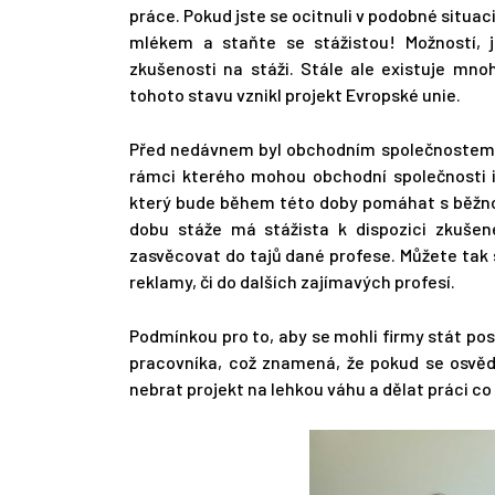
práce. Pokud jste se ocitnuli v podobné situac
mlékem a staňte se stážistou! Možností, j
zkušenosti na stáži. Stále ale existuje mnoh
tohoto stavu vznikl projekt Evropské unie.
Před nedávnem byl obchodním společnostem p
rámci kterého mohou obchodní společnosti i 
který bude během této doby pomáhat s běžno
dobu stáže má stážista k dispozici zkuše
zasvěcovat do tajů dané profese. Můžete tak 
reklamy, či do dalších zajímavých profesí.
Podmínkou pro to, aby se mohli firmy stát po
pracovníka, což znamená, že pokud se osvěd
nebrat projekt na lehkou váhu a dělat práci co 