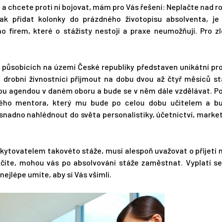
i a chcete proti ní bojovat, mám pro Vás řešení: Neplačte nad r
ak přidat kolonky do prázdného životopisu absolventa, je 
o firem, které o stážisty nestojí a praxe neumožňují. Pro z
ůsobících na území České republiky představen unikátní proj
drobní živnostníci přijmout na dobu dvou až čtyř měsíců st
u agendou v daném oboru a bude se v něm dále vzdělávat. Po
ného mentora, který mu bude po celou dobu učitelem a b
snadno nahlédnout do světa personalistiky, účetnictví, marke
skytovatelem takovéto stáže, musí alespoň uvažovat o přijetí
číte, mohou vás po absolvování stáže zaměstnat. Vyplatí se
nejlépe umíte, aby si Vás všimli.