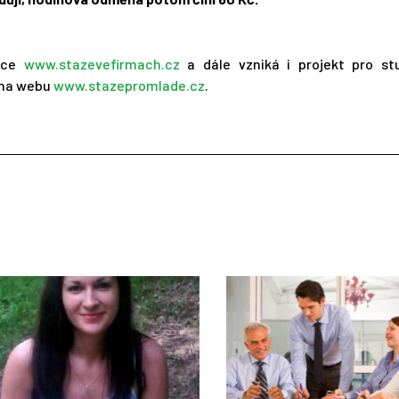
ánce
www.stazevefirmach.cz
a dále vzniká i projekt pro st
e na webu
www.stazepromlade.cz
.