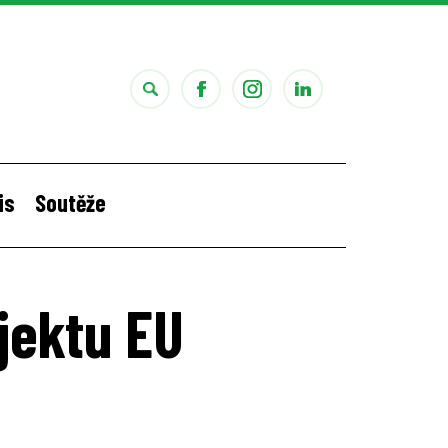
is
Soutěže
i
Štěpánčina letní stáž v Portugalsku
ojektu EU