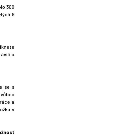
olo 300
elých 8
iknete
ávili u
e se s
ž vůbec
práce a
ložka v
ožnost