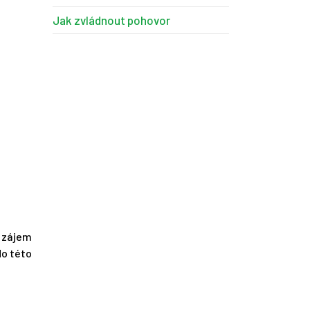
Jak zvládnout pohovor
í zájem
do této