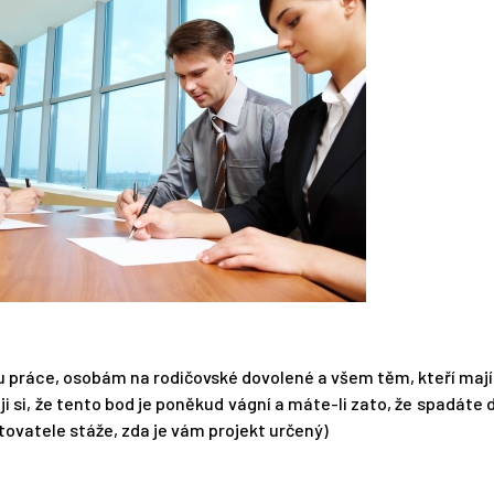
práce, osobám na rodičovské dovolené a všem těm, kteří maj
 si, že tento bod je poněkud vágní a máte-li zato, že spadáte 
tovatele stáže, zda je vám projekt určený)