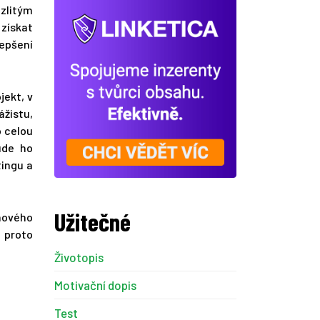
ozlitým
získat
lepšení
ekt, v
ážistu,
 celou
ude ho
tingu a
Užitečné
 nového
 proto
Životopis
Motivační dopis
Test