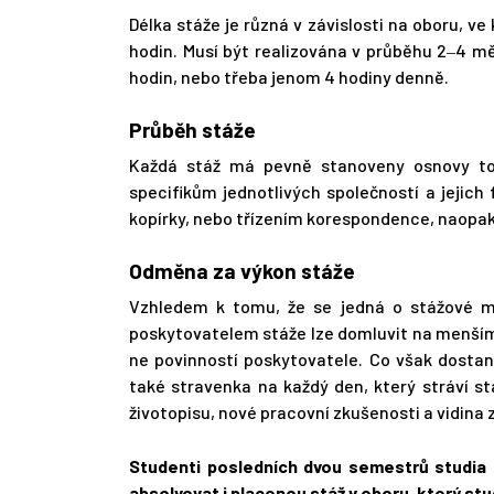
Délka stáže je různá v závislosti na oboru, ve
hodin. Musí být realizována v průběhu 2
4 mě
–
hodin, nebo třeba jenom 4 hodiny denně.
Průběh stáže
Každá stáž má pevně stanoveny osnovy to
specifikům jednotlivých společností a jejich 
kopírky, nebo třízením korespondence, naopak 
Odměna za výkon stáže
Vzhledem k tomu, že se jedná o stážové mís
poskytovatelem stáže lze domluvit na menším
ne povinností poskytovatele. Co však dostan
také stravenka na každý den, který stráví st
životopisu, nové pracovní zkušenosti a vidina
Studenti posledních dvou semestrů studia
absolvovat i placenou stáž v oboru, který st