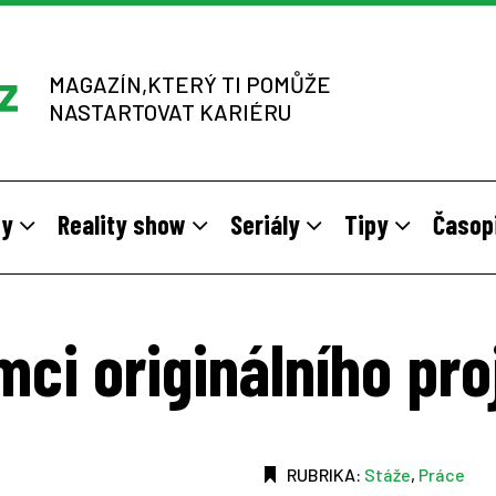
MAGAZÍN,KTERÝ TI POMŮŽE
NASTARTOVAT KARIÉRU
dy
Reality show
Seriály
Tipy
Časop
y
 sítích multi-level marketingu
odivné brigády
Vzory
Práce v zahraničí
Stáže pro mladé na vlastní kůž
Z výběrových řízení
mci originálního pr
RUBRIKA:
Stáže
,
Práce