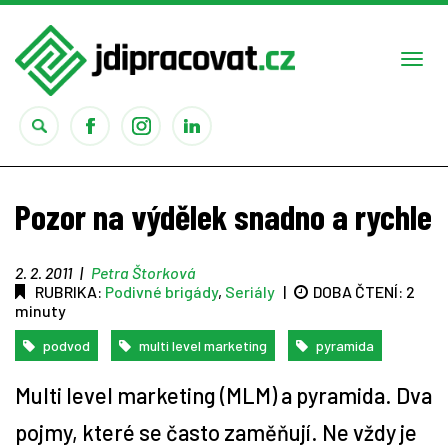
Togg
navi
Práce
Pozor na výdělek snadno a rychle
Obory
2. 2. 2011
|
Petra Štorková
RUBRIKA:
Podivné brigády
,
Seriály
|
DOBA ČTENÍ:
2
Studium
minuty
Rady
podvod
multi level marketing
pyramida
Multi level marketing (MLM) a pyramida. Dva
Reality show
pojmy, které se často zaměňují. Ne vždy je
Seriály