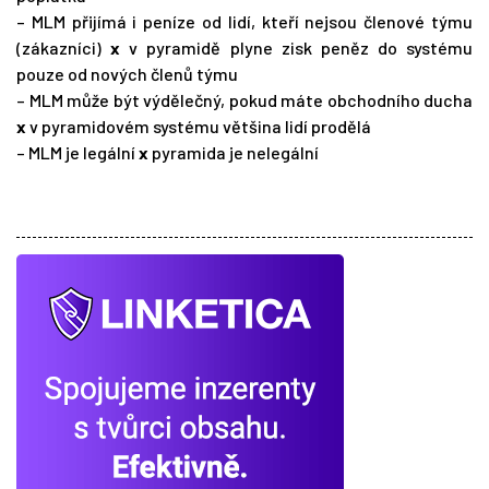
– MLM přijímá i peníze od lidí, kteří nejsou členové týmu
(zákazníci)
x
v pyramidě plyne zisk peněz do systému
pouze od nových členů týmu
– MLM může být výdělečný, pokud máte obchodního ducha
x
v pyramidovém systému většina lidí prodělá
– MLM je legální
x
pyramida je nelegální