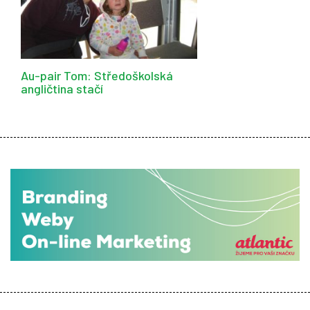
Au-pair Tom: Středoškolská
angličtina stačí