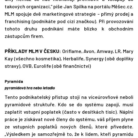
takových organizací,“ píše Jan Spilka na portálu Měšec.cz.
MLM spojuje dvě marketingové strategie – přímý prodej a
franchising (podnikáte pod cizí značkou). Při provozování
tohoto druhu podnikání máte blízko k obchodním
zástupcům firem.
PŘÍKLADY MLM V ČESKU:
Oriflame, Avon, Amway, LR, Mary
Kay (všechno kosmetika), Herbalife, Synergy (obě doplňky
stravy), OVB, Eurolife (obě finančnictví)
Pyramida
pyramidová hra nebo letadlo
Tento podnikatelský přístup stojí na víceúrovňové neboli
pyramidové struktuře. Kdo se do systému zapojí, musí
zaplatit vstupní poplatek (často v desítkách tisíc). Náplní
práce je získávat nové členy do systému, váš příjem plyne
ze vstupních poplatků nových členů, které přivedete.
„Výsledkem je samozřejmě to, že k lidem, kteří pyramidu