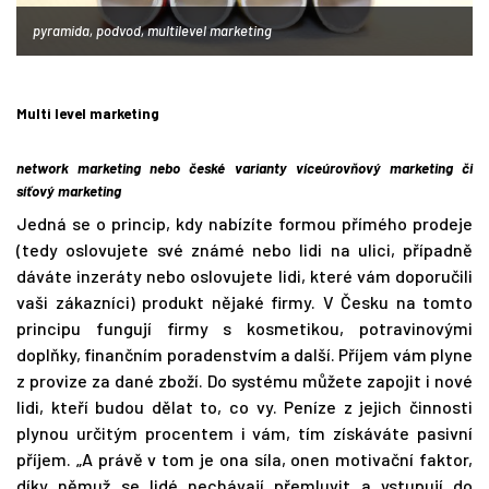
pyramida, podvod, multilevel marketing
Multi level marketing
network marketing nebo české varianty víceúrovňový marketing či
síťový marketing
Jedná se o princip, kdy nabízíte formou přímého prodeje
(tedy oslovujete své známé nebo lidi na ulici, případně
dáváte inzeráty nebo oslovujete lidi, které vám doporučili
vaši zákazníci) produkt nějaké firmy. V Česku na tomto
principu fungují firmy s kosmetikou, potravinovými
doplňky, finančním poradenstvím a další. Příjem vám plyne
z provize za dané zboží. Do systému můžete zapojit i nové
lidi, kteří budou dělat to, co vy. Peníze z jejich činnosti
plynou určitým procentem i vám, tím získáváte pasivní
příjem. „A právě v tom je ona síla, onen motivační faktor,
díky němuž se lidé nechávají přemluvit a vstupují do