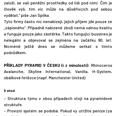
založí, se valí peněžní prostředky od lidí pod nimi. Čím je
člověk výš, tím víc může na důvěřivcích pod sebou
vydělat,“ píše Jan Spilka.
Tyto firmy často nic nenabízejí, jejich příjem jde pouze ze
„zápisného“. Případně nabízené zboží nemá valnou kvalitu
a funguje pouze jako zástěrka. Takto fungující bussines je
nelegální a objevoval se zejména na začátku 90. let.
Nicméně ještě dnes se můžeme setkat s tímto
podvůdkem.
PŘÍKLADY PYRAMID V ČESKU (i z minulosti):
Rhinoceros
Avalanche, Skyline International, Vanilla, H-System,
obálkové řetězce (např. Manchester United)
5 shod
– Struktura týmu v obou případech stojí na pyramidové
struktuře.
– Provizní systém se podobá. Pokud vy utržíte peníze (za