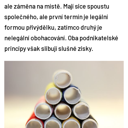
ale záměna na místě. Mají sice spoustu
Tipy
společného, ale první termín je legální
formou přivýdělku, zatímco druhý je
Časopis
nelegální obohacování. Oba podnikatelské
Soutěže
principy však slibují slušné zisky.