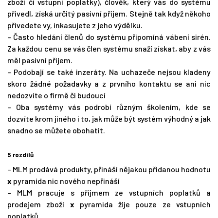
zboží či vstupní poplatky), člověk, který vás do systému
přivedl, získá určitý pasivní příjem. Stejně tak když někoho
přivedete vy, inkasujete z jeho výdělku.
– Často hledání členů do systému připomíná vábení sirén.
Za každou cenu se vás člen systému snaží získat, aby z vás
měl pasivní příjem.
– Podobají se také inzeráty. Na uchazeče nejsou kladeny
skoro žádné požadavky a z prvního kontaktu se ani nic
nedozvíte o firmě či budoucí
– Oba systémy vás podrobí různým školením, kde se
dozvíte krom jiného i to, jak může být systém výhodný a jak
snadno se můžete obohatit.
5 rozdílů
– MLM prodává produkty, přináší nějakou přidanou hodnotu
x
pyramida nic nového nepřináší
– MLM pracuje s příjmem ze vstupních poplatků a
prodejem zboží
x
pyramida žije pouze ze vstupních
poplatků