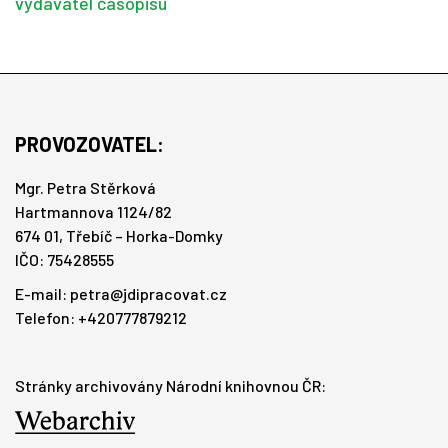
vydavatel časopisu
PROVOZOVATEL:
Mgr. Petra Stěrková
Hartmannova 1124/82
674 01, Třebíč – Horka-Domky
IČO: 75428555
E-mail:
petra@jdipracovat.cz
Telefon: +420777879212
Stránky archivovány Národní knihovnou ČR: