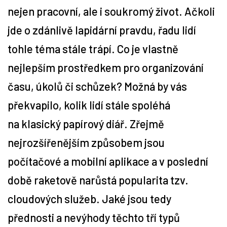
nejen pracovní, ale i soukromý život. Ačkoli
Tipy
jde o zdánlivě lapidární pravdu, řadu lidí
tohle téma stále trápí. Co je vlastně
Časopis
nejlepším prostředkem pro organizování
Soutěže
času, úkolů či schůzek? Možná by vás
překvapilo, kolik lidí stále spoléhá
na klasický papírový diář. Zřejmě
nejrozšířenějším způsobem jsou
počítačové a mobilní aplikace a v poslední
době raketově narůstá popularita tzv.
cloudových služeb. Jaké jsou tedy
přednosti a nevýhody těchto tří typů