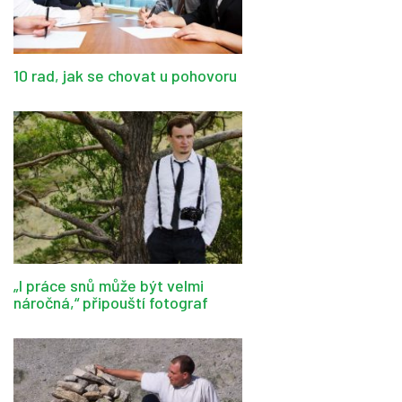
10 rad, jak se chovat u pohovoru
„I práce snů může být velmi
náročná,“ připouští fotograf