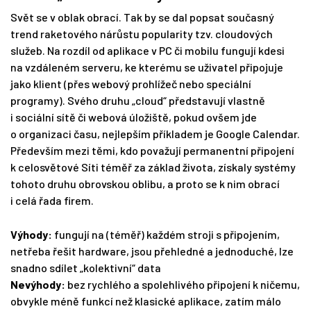
Svět se v oblak obrací. Tak by se dal popsat současný
trend raketového nárůstu popularity tzv. cloudových
služeb. Na rozdíl od aplikace v PC či mobilu fungují kdesi
na vzdáleném serveru, ke kterému se uživatel připojuje
jako klient (přes webový prohlížeč nebo speciální
programy). Svého druhu „cloud“ představují vlastně
i sociální sítě či webová úložiště, pokud ovšem jde
o organizaci času, nejlepším příkladem je Google Calendar.
Především mezi těmi, kdo považují permanentní připojení
k celosvětové Síti téměř za základ života, získaly systémy
tohoto druhu obrovskou oblibu, a proto se k nim obrací
i celá řada firem.
Výhody:
fungují na (téměř) každém stroji s připojením,
netřeba řešit hardware, jsou přehledné a jednoduché, lze
snadno sdílet „kolektivní“ data
Nevýhody:
bez rychlého a spolehlivého připojení k ničemu,
obvykle méně funkcí než klasické aplikace, zatím málo