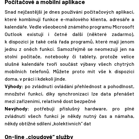
Počítačové a mobilní aplikace
Snad nejčastější je dnes používání počítačových aplikací,
které kombinují funkce e-mailového klienta, adresáře a
kalendáře. Vedle všeobecně známého programu Microsoft
Outlook existují i četné další (některé zadarmo),
k dispozici je také celá řada programů, které mají jenom
jednu z oněch funkcí. Samozřejmě se neomezují jen na
stolní počítače, notebooky či tablety, protože velice
slušné kalendáře tvoří součást výbavy všech chytrých
mobilních telefonů. Můžete proto mít vše k dispozici
doma, v práci i kdekoli jinde.
Výhody:
po zvládnutí ovládání přehlednost a pohodlnost,
množství funkcí, díky synchronizaci lze data přenášet
mezi zařízeními, relativně dost bezpečné
Nevýhody:
potřebují příslušný hardware, pro plné
zvládnutí všech funkcí je někdy nutný čas a námaha,
někdy obtížné sdílení „kolektivních“ dat
On-line „cloudové“ služby