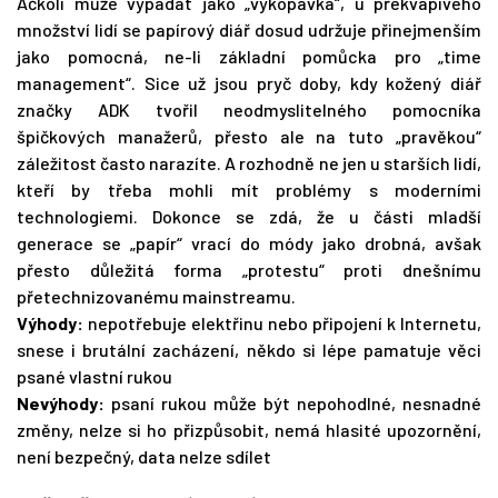
Ačkoli může vypadat jako „vykopávka“, u překvapivého
množství lidí se papírový diář dosud udržuje přinejmenším
jako pomocná, ne-li základní pomůcka pro „time
management“. Sice už jsou pryč doby, kdy kožený diář
značky ADK tvořil neodmyslitelného pomocníka
špičkových manažerů, přesto ale na tuto „pravěkou“
záležitost často narazíte. A rozhodně ne jen u starších lidí,
kteří by třeba mohli mít problémy s moderními
technologiemi. Dokonce se zdá, že u části mladší
generace se „papír“ vrací do módy jako drobná, avšak
přesto důležitá forma „protestu“ proti dnešnímu
přetechnizovanému mainstreamu.
Výhody:
nepotřebuje elektřinu nebo připojení k Internetu,
snese i brutální zacházení, někdo si lépe pamatuje věci
psané vlastní rukou
Nevýhody:
psaní rukou může být nepohodlné, nesnadné
změny, nelze si ho přizpůsobit, nemá hlasité upozornění,
není bezpečný, data nelze sdílet