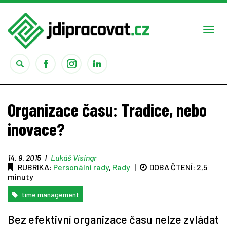
Togg
navi
Práce
Organizace času: Tradice, nebo
Obory
inovace?
Studium
14. 9. 2015
|
Lukáš Visingr
RUBRIKA:
Personální rady
,
Rady
|
DOBA ČTENÍ:
2,5
Rady
minuty
time management
Reality show
Bez efektivní organizace času nelze zvládat
Seriály