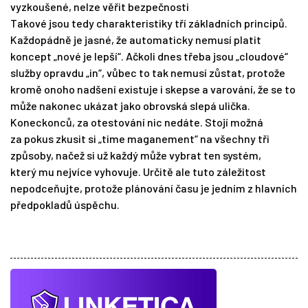
vyzkoušené, nelze věřit bezpečnosti
Takové jsou tedy charakteristiky tří základních principů.
Každopádně je jasné, že automaticky nemusí platit
koncept „nové je lepší“. Ačkoli dnes třeba jsou „cloudové“
služby opravdu „in“, vůbec to tak nemusí zůstat, protože
kromě onoho nadšení existuje i skepse a varování, že se to
může nakonec ukázat jako obrovská slepá ulička.
Koneckonců, za otestování nic nedáte. Stojí možná
za pokus zkusit si „time maganement“ na všechny tři
způsoby, načež si už každý může vybrat ten systém,
který mu nejvíce vyhovuje. Určitě ale tuto záležitost
nepodceňujte, protože plánování času je jedním z hlavních
předpokladů úspěchu.