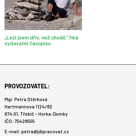
„Lezl jsem dřív, než chodil,“ říká
vydavatel časopisu
PROVOZOVATEL:
Mgr. Petra Stěrková
Hartmannova 1124/82
674 01, Třebíč – Horka-Domky
IČO: 75428555
E-mail:
petra@jdipracovat.cz