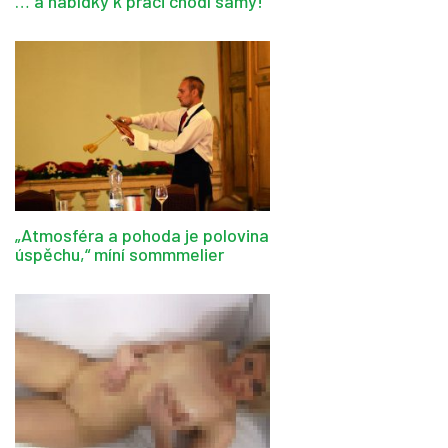
… a nabídky k práci chodí samy!
„Atmosféra a pohoda je polovina
úspěchu,“ míní sommmelier