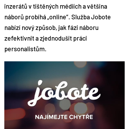
inzerátů v tištěných médiích a většina
Tipy
náborů probíhá „online“. Služba Jobote
nabízí nový způsob, jak fázi náboru
Časopis
zefektivnit a zjednodušit práci
Soutěže
personalistům.