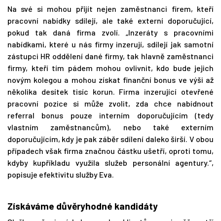
Na své si mohou přijít nejen zaměstnanci firem, kteří
pracovní nabídky sdílejí, ale také externí doporučující,
pokud tak daná firma zvolí. „Inzeráty s pracovními
nabídkami, které u nás firmy inzerují, sdílejí jak samotní
zástupci HR oddělení dané firmy, tak hlavně zaměstnanci
firmy, kteří tím pádem mohou ovlivnit, kdo bude jejich
novým kolegou a mohou získat finanční bonus ve výši až
několika desítek tisíc korun. Firma inzerující otevřené
pracovní pozice si může zvolit, zda chce nabídnout
referral bonus pouze interním doporučujícím (tedy
vlastním zaměstnancům), nebo také externím
doporučujícím, kdy je pak záběr sdílení daleko širší. V obou
případech však firma značnou částku ušetří, oproti tomu,
kdyby kupříkladu využila služeb personální agentury.“,
popisuje efektivitu služby Eva.
Získáváme důvěryhodné kandidáty