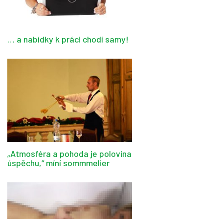
… a nabídky k práci chodí samy!
„Atmosféra a pohoda je polovina
úspěchu,“ míní sommmelier