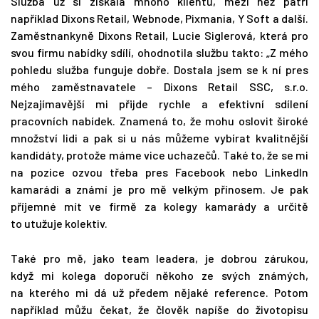
Služba už si získala mnoho klientů, mezi něž patří
například Dixons Retail, Webnode, Pixmania, Y Soft a další.
Zaměstnankyně Dixons Retail, Lucie Siglerová, která pro
svou firmu nabídky sdílí, ohodnotila službu takto: „Z mého
pohledu služba funguje dobře. Dostala jsem se k ní pres
mého zaměstnavatele – Dixons Retail SSC, s.r.o.
Nejzajímavější mi přijde rychle a efektivní sdílení
pracovních nabídek. Znamená to, že mohu oslovit široké
množství lidi a pak si u nás můžeme vybírat kvalitnější
kandidáty, protože máme vice uchazečů. Také to, že se mi
na pozice ozvou třeba pres Facebook nebo LinkedIn
kamarádi a známí je pro mě velkým přínosem. Je pak
příjemné mít ve firmě za kolegy kamarády a určitě
to utužuje kolektiv.
Také pro mě, jako team leadera, je dobrou zárukou,
když mi kolega doporučí někoho ze svých známých,
na kterého mi dá už předem nějaké reference. Potom
například můžu čekat, že člověk napíše do životopisu