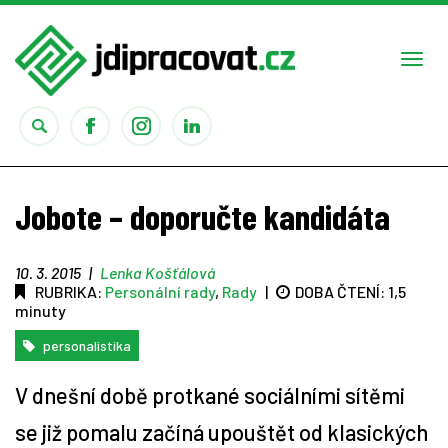
Togg
navi
Práce
Jobote – doporučte kandidáta
Obory
10. 3. 2015
|
Lenka Košťálová
RUBRIKA:
Personální rady
,
Rady
|
DOBA ČTENÍ:
1,5
Studium
minuty
Rady
personalistika
V dnešní době protkané sociálními sítěmi
Reality show
se již pomalu začíná upouštět od klasických
Seriály