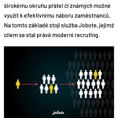
širokému okruhu přátel či známých možné
Tipy
využít k efektivnímu náboru zaměstnanců.
Na tomto základě stojí služba Jobote, jejímž
Časopis
cílem se stal právě moderní recruting.
Soutěže