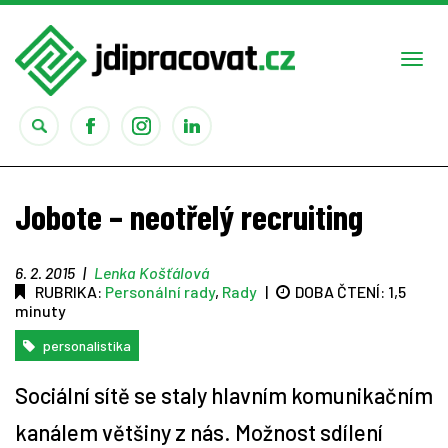
Togg
navi
Práce
Jobote – neotřelý recruiting
Obory
6. 2. 2015
|
Lenka Košťálová
RUBRIKA:
Personální rady
,
Rady
|
DOBA ČTENÍ:
1,5
Studium
minuty
Rady
personalistika
Sociální sítě se staly hlavním komunikačním
Reality show
kanálem většiny z nás. Možnost sdílení
Seriály