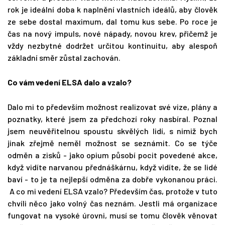
rok je ideální doba k naplnění vlastních ideálů, aby člověk
ze sebe dostal maximum, dal tomu kus sebe. Po roce je
čas na nový impuls, nové nápady, novou krev, přičemž je
vždy nezbytné dodržet určitou kontinuitu, aby alespoň
základní směr zůstal zachován.
Co vám vedení ELSA dalo a vzalo?
Dalo mi to především možnost realizovat své vize, plány a
poznatky, které jsem za předchozí roky nasbíral. Poznal
jsem neuvěřitelnou spoustu skvělých lidí, s nimiž bych
jinak zřejmě neměl možnost se seznámit. Co se týče
odměn a zisků - jako opium působí pocit povedené akce,
když vidíte narvanou přednáškárnu, když vidíte, že se lidé
baví - to je ta nejlepší odměna za dobře vykonanou práci.
A co mi vedení ELSA vzalo? Především čas, protože v tuto
chvíli něco jako volný čas neznám. Jestli má organizace
fungovat na vysoké úrovni, musí se tomu člověk věnovat