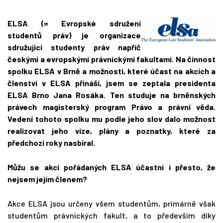
ELSA (= Evropské sdružení
studentů práv) je organizace
sdružující studenty práv napříč
českými a evropskými právnickými fakultami. Na činnost
spolku ELSA v Brně a možnosti, které účast na akcích a
členství v ELSA přináší, jsem se zeptala presidenta
ELSA Brno Jana Rosáka. Ten studuje na brněnských
právech magisterský program
Právo a právní věda.
Vedení tohoto spolku mu podle jeho slo
v dalo možnost
realizovat jeho vize, plány a poznatky, které za
předchozí roky nasbíral.
Můžu se akcí pořádaných ELSA účastni i přesto, že
nejsem jejím členem?
Akce ELSA jsou určeny všem studentům, primárně však
studentům právnických fakult, a to především díky