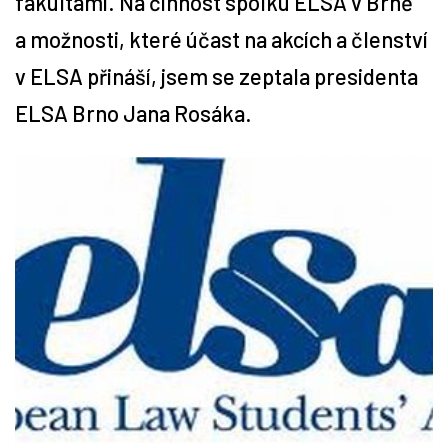
fakultami. Na činnost spolku ELSA v Brně
a možnosti, které účast na akcích a členství
Tipy
v ELSA přináší, jsem se zeptala presidenta
Časopis
ELSA Brno Jana Rosáka.
Soutěže