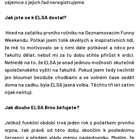
zájemce z jejich řad neregistrujeme.
Jak jste se k ELSA dostal?
Hned na začátku prvního ročníku na Seznamovacím Funny
Weekendu. Potkal jsem tolik skvělých a inspirativních lidí,
že mě to motivovalo se s nimi dále potkávat a něco pro
fakultu dělat, neboť mi za tu dobu stihla přirůst k srdci.
Nehledě na to, že ELSA je snad jedinou možností skutečně
společenského vyžití na fakultě. Pokud jsem tedy nechtěl
jen bloumat bezduše chodbami a ve volném čase sedět
doma na zadku, byla ELSA jasná volba. Těchto tří let zatím
nijak nelituji.
Jak dlouho ELSA Brno šéfujete?
Jelikož funkční období trvá jeden rok s počátkem prvního
srpna, tak právě od této doby, skončím k poslednímu
červenci a předám vládu mému následovníku. Myslím, že