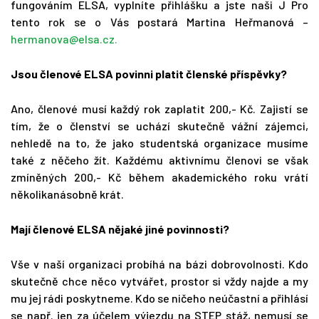
fungováním ELSA, vyplníte přihlášku a jste naši J Pro
tento rok se o Vás postará Martina Heřmanová –
hermanova@elsa.cz
.
Jsou členové ELSA povinni platit členské příspěvky?
Ano, členové musí každý rok zaplatit 200,- Kč. Zajistí se
tím, že o členství se uchází skutečně vážní zájemci,
nehledě na to, že jako studentská organizace musíme
také z něčeho žít. Každému aktivnímu členovi se však
zmíněných 200,- Kč během akademického roku vrátí
několikanásobně krát.
Mají členové ELSA nějaké jiné povinnosti?
Vše v naší organizaci probíhá na bázi dobrovolnosti. Kdo
skutečně chce něco vytvářet, prostor si vždy najde a my
mu jej rádi poskytneme. Kdo se ničeho neúčastní a přihlásí
se např. jen za účelem výjezdu na STEP stáž, nemusí se