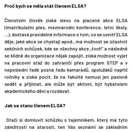
Proč bych se měla stát členem ELSA?
Členstvím člověk získá slevu na placené akce ELSA
(Imatrikulační ples, mezinárodní konference, letní školy,
…), dostává pravidelné informace o tom, co se uvnitř ELSA
děje, jaké akce se chystají apod., má možnost se účastnit
sekčních schůzek, kde se všechny akce „tvoří“ a následně
se klidně do organizace nějak zapojit, získá možnost vyjet
na pracovní stáž do zahraničí přes program STEP a v
neposlední řadě pozná řadu kamarádů, spolužáků napříč
ročníky a získá pocit, že na fakultě nemusí jen pasivně
sedět a přijímat, ale může být aktivní, být hybatelem
akademického dění a rozdávat.
Jak se stanu členem ELSA?
Stačí si domluvit schůzku s tajemníkem, který má tyto
záležitosti na starosti, ten Vás seznámí se základním