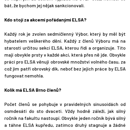
bát, že bychom jej nějak sankcionovali.
Kdo stojí za akcemi pořádanými ELSA?
Každý rok je zvolen sedmičlenný Výbor, který by měl být
hybatelem veškerého dění. Každý z členů Výboru má na
starosti určitou sekci ELSA, kterou řídí a organizuje. Tito
mají obvykle prsty v každé akci, která přes ně jde. Obvykle
práci pro ELSA věnují obrovské množství volného času, za
což jim patří obrovský dík, neboť bez jejich práce by ELSA
fungovat nemohla.
Kolik má ELSA Brno členů?
Počet členů se pohybuje v pravidelných sinusoidách od
osmdesáti do sto dvaceti. Vždy hodně záleží, jak silný
ročník na fakultu nastoupí. Obvykle jeden ročník bývá silný
a táhne ELSA kupředu, zatímco druhý stagnuje a žádné