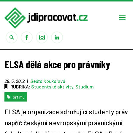
Togg
navi
Práce
ELSA dělá akce pro právníky
Obory
29. 5. 2012
|
Beáta Koukalová
RUBRIKA:
Studentské aktivity
,
Studium
Studium
prf mu
Rady
ELSA je organizace sdružující studenty práv
Reality show
napříč českými a evropskými právnickými
Seriály