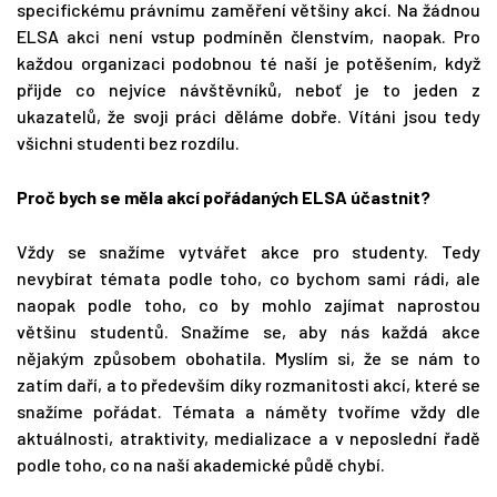
specifickému právnímu zaměření většiny akcí. Na žádnou
ELSA akci není vstup podmíněn členstvím, naopak. Pro
každou organizaci podobnou té naší je potěšením, když
přijde co nejvíce návštěvníků, neboť je to jeden z
ukazatelů, že svoji práci děláme dobře. Vítáni jsou tedy
všichni studenti bez rozdílu.
Proč bych se měla akcí pořádaných ELSA účastnit?
Vždy se snažíme vytvářet akce pro studenty. Tedy
nevybírat témata podle toho, co bychom sami rádi, ale
naopak podle toho, co by mohlo zajímat naprostou
většinu studentů. Snažíme se, aby nás každá akce
nějakým způsobem obohatila. Myslím si, že se nám to
zatím daří, a to především díky rozmanitosti akcí, které se
snažíme pořádat. Témata a náměty tvoříme vždy dle
aktuálnosti, atraktivity, medializace a v neposlední řadě
podle toho, co na naší akademické půdě chybí.