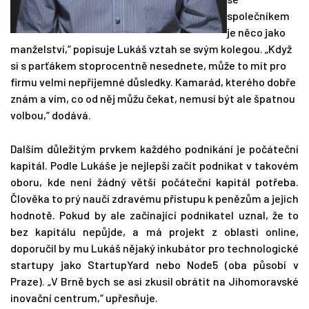
společníkem
je něco jako
manželství,“ popisuje Lukáš vztah se svým kolegou. „Když
si s parťákem stoprocentně nesednete, může to mít pro
firmu velmi nepříjemné důsledky. Kamarád, kterého dobře
znám a vím, co od něj můžu čekat, nemusí být ale špatnou
volbou,“ dodává.
Dalším důležitým prvkem každého podnikání je počáteční
kapitál. Podle Lukáše je nejlepší začít podnikat v takovém
oboru, kde není žádný větší počáteční kapitál potřeba.
Člověka to prý naučí zdravému přístupu k penězům a jejich
hodnotě. Pokud by ale začínající podnikatel uznal, že to
bez kapitálu nepůjde, a má projekt z oblasti online,
doporučil by mu Lukáš nějaký inkubátor pro technologické
startupy jako StartupYard nebo Node5 (oba působí v
Praze). „V Brně bych se asi zkusil obrátit na Jihomoravské
inovační centrum,“ upřesňuje.