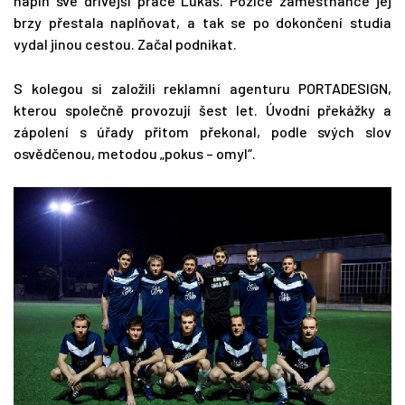
náplň své dřívější práce Lukáš. Pozice zaměstnance jej
brzy přestala naplňovat, a tak se po dokončení studia
vydal jinou cestou. Začal podnikat.
S kolegou si založili reklamní agenturu PORTADESIGN,
kterou společně provozují šest let. Úvodní překážky a
zápolení s úřady přitom překonal, podle svých slov
osvědčenou, metodou „pokus – omyl“.