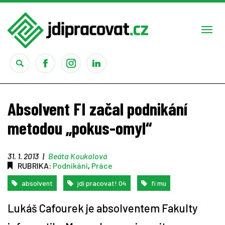
Togg
navi
Práce
Absolvent FI začal podnikání
Obory
metodou „pokus-omyl“
Studium
31. 1. 2013
|
Beáta Koukalová
RUBRIKA:
Podnikání
,
Práce
Rady
absolvent
jdi pracovat! 04
fi mu
Reality show
Lukáš Cafourek je absolventem Fakulty
Seriály