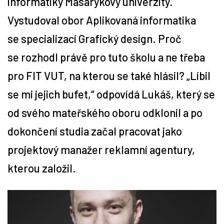
informatiky Masarykovy univerzity.
Vystudoval obor Aplikovaná informatika
Tipy
se specializací Grafický design. Proč
Časopis
se rozhodl právě pro tuto školu a ne třeba
pro FIT VUT, na kterou se také hlásil? „Líbil
Soutěže
se mi jejich bufet,“ odpovídá Lukáš, který se
od svého mateřského oboru odklonil a po
dokončení studia začal pracovat jako
projektový manažer reklamní agentury,
kterou založil.