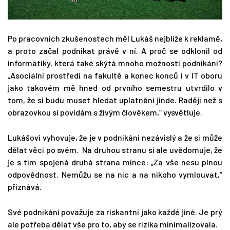
Po pracovních zkušenostech měl Lukáš nejblíže k reklamě,
a proto začal podnikat právě v ní. A proč se odklonil od
informatiky, která také skýtá mnoho možností podnikání?
„Asociální prostředí na fakultě a konec konců i v IT oboru
jako takovém mě hned od prvního semestru utvrdilo v
tom, že si budu muset hledat uplatnění jinde. Raději než s
obrazovkou si povídám s živým člověkem,“ vysvětluje.
Lukášovi vyhovuje, že je v podnikání nezávislý a že si může
dělat věci po svém. Na druhou stranu si ale uvědomuje, že
je s tím spojená druhá strana mince: „Za vše nesu plnou
odpovědnost. Nemůžu se na nic a na nikoho vymlouvat,“
přiznává.
Své podnikání považuje za riskantní jako každé jiné. Je prý
ale potřeba dělat vše pro to, aby se rizika minimalizovala.