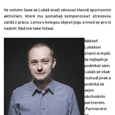
Ve volném čase se Lukáš snaží věnovat hlavně sportovním
aktivitám, které mu pomáhají kompenzovat stresovou
zátěž z práce. Letos s kolegou objevil jógu a hned se pro ni
nadchl. Rád má také fotbal.
Někteří
Lukášovi
známí si myslí,
že nejlepší je
podnikat sám.
Lukáš se však
rozhodl jinak a
podniká se
svým
obchodním
partnerem.
„Partnerství
se