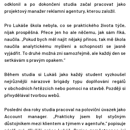
odklonil a po dokončení studia začal pracovat jako
projektový manažer reklamní agentury, kterou založil.
Pro Lukáše škola nebyla, co se praktického života týče,
nijak prospěšná. Přece jen ho ale něčemu, jak sám říká,
naučila. „Pokud bych měl najít nějaký přínos, tak mě škola
naučila analytickému myšlení a schopnosti se jasně
vyjádřit. To druhé možná zní samozřejmě, ale každý den se
setkávám s pravým opakem.“
Během studia si Lukáš jako každý student vyzkoušel
nejrůznější nárazové brigády typu doplňování regálů
v obchodních řetězcích nebo pomoci na stavbě. Později si
přivydělával tvorbou webů.
Poslední dva roky studia pracoval na poloviční úvazek jako
Account manager. „Prakticky jsem byl styčným
důstojníkem mezi klientem a týmem v agentuře,“ popisuje