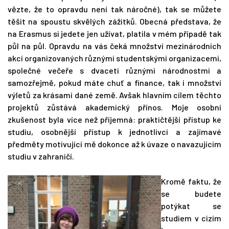
vězte, že to opravdu není tak náročné), tak se můžete
těšit na spoustu skvělých zážitků. Obecná představa, že
na Erasmus si jedete jen užívat, platila v mém případě tak
půl na půl. Opravdu na vás čeká množství mezinárodních
akcí organizovaných různými studentskými organizacemi,
společné večeře s dvaceti různými národnostmi a
samozřejmě, pokud máte chuť a finance, tak i množství
výletů za krásami dané země. Avšak hlavním cílem těchto
projektů zůstává akademický přínos. Moje osobní
zkušenost byla více než příjemná: praktičtější přístup ke
studiu, osobnější přístup k jednotlivci a zajímavé
předměty motivující mě dokonce až k úvaze o navazujícím
studiu v zahraničí.
Kromě faktu, že
se budete
potýkat se
studiem v cizím