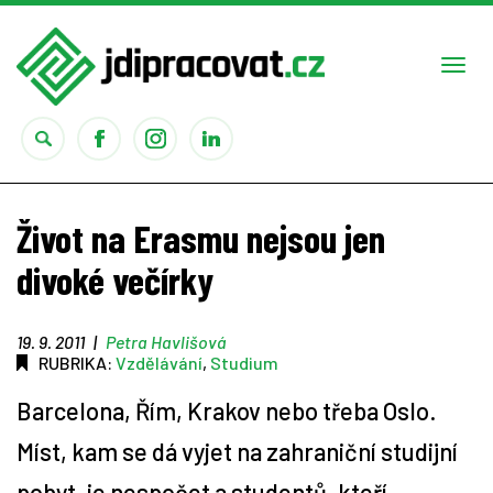
Togg
navi
Práce
Život na Erasmu nejsou jen
Obory
divoké večírky
Studium
19. 9. 2011
|
Petra Havlišová
RUBRIKA:
Vzdělávání
,
Studium
Rady
Barcelona, Řím, Krakov nebo třeba Oslo.
Reality show
Míst, kam se dá vyjet na zahraniční studijní
pobyt, je nespočet a studentů, kteří
Seriály