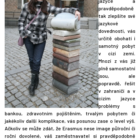
jazyce a
pravděpodobně
tak zlepšíte své
jazykové
dovednosti, vás
určitě obohatí i
samotný pobyt
v cizí zemi.
Mnozí z vás již
plně samostatní
jsou, ale
popravdě, řešit
v zahraničí a v
cizím jazyce
problémy s
bankou, zdravotním pojištěním, trvalým pobytem či
jakékoliv další komplikace, vás posunou zase o level výš.
Ačkoliv se může zdát, že Erasmus nese image půlroční či
roční dovolené, váš zaměstnavatel si pravděpodobně