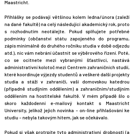
Maastricht.
Přihlášky se podávají většinou kolem ledna/února (zaleží
na dané fakultě) na celý následující akademický rok, proto
s rozhodnutím neotálejte. Pokud splňujete potřebné
podmínky (občanství státu zapojeného do programu,
zápis minimálně do druhého ročníku studia v době odjezdu
atd.), nic vám nebrání účastnit se výběrového řízení. Poté,
co se ocitnete mezi vybranými šťastlivci, nastává
administrativní kolotoč mezi Centrem zahraničních studií,
které koordinuje výjezdy studentů a veškeré další projekty
studia a stáží v zahraničí, vaší domovskou katedrou
(případně studijním oddělením) a zahraničním/studijním
oddělením na hostitelské fakultě. V mém případě šlo o
skoro každodenní e-mailový kontakt s Maastricht
University, jelikož jejich novinka – on-line přihlašování ke
studiu – nebyla takovým hitem, jak se očekávalo.
Pokud si však protrpíte tyto administrativní drobnosti (a