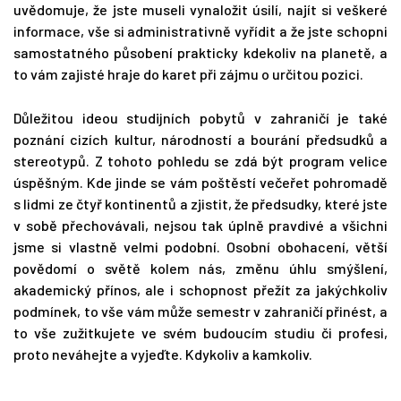
uvědomuje, že jste museli vynaložit úsilí, najít si veškeré
informace, vše si administrativně vyřídit a že jste schopni
samostatného působení prakticky kdekoliv na planetě, a
to vám zajisté hraje do karet při zájmu o určitou pozici.
Důležitou ideou studijních pobytů v zahraničí je také
poznání cizích kultur, národností a bourání předsudků a
stereotypů. Z tohoto pohledu se zdá být program velice
úspěšným. Kde jinde se vám poštěstí večeřet pohromadě
s lidmi ze čtyř kontinentů a zjistit, že předsudky, které jste
v sobě přechovávali, nejsou tak úplně pravdivé a všichni
jsme si vlastně velmi podobní. Osobní obohacení, větší
povědomí o světě kolem nás, změnu úhlu smýšlení,
akademický přínos, ale i schopnost přežít za jakýchkoliv
podmínek, to vše vám může semestr v zahraničí přinést, a
to vše zužitkujete ve svém budoucím studiu či profesi,
proto neváhejte a vyjeďte. Kdykoliv a kamkoliv.