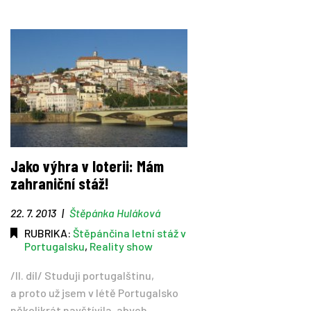
Jako výhra v loterii: Mám
zahraniční stáž!
22. 7. 2013
|
Štěpánka Huláková
RUBRIKA:
Štěpánčina letní stáž v
Portugalsku
,
Reality show
/II. díl/ Studuji portugalštinu,
a proto už jsem v létě Portugalsko
několikrát navštívila, abych