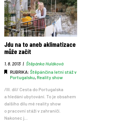
Jdu na to aneb aklimatizace
může začít
1. 8. 2013
|
Štěpánka Huláková
RUBRIKA:
Štěpánčina letní stáž v
Portugalsku
,
Reality show
/III. díl/ Cesta do Portugalska
a hledání ubytování. To je obsahem
dalšího dílu mé reality show
o pracovní stáži v zahraničí.
Nakonec j...