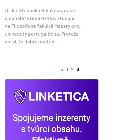
/I. díl/ Štěpánka Huláková, naše
dlouholetá redaktorka, studuje
na Filozofické fakultě Masarykovy
univerzity portugalštinu. Protože
ale ví, že dobře nastud...
<
1
2
3