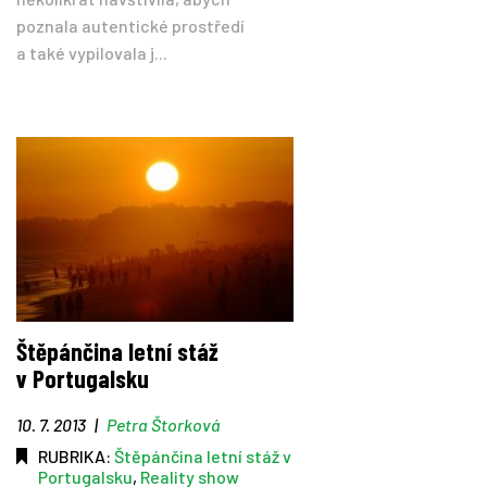
poznala autentické prostředí
a také vypilovala j...
Štěpánčina letní stáž
v Portugalsku
10. 7. 2013
|
Petra Štorková
RUBRIKA:
Štěpánčina letní stáž v
Portugalsku
,
Reality show