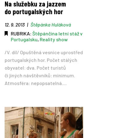
Na služebku za jazzem
do portugalských hor
Tipy
12. 9. 2013
|
Štěpánka Huláková
Časopis
RUBRIKA:
Štěpánčina letní stáž v
Portugalsku
,
Reality show
Soutěže
/V. díl/ Opuštěná vesnice uprostřed
portugalských hor. Počet stálých
obyvatel: dva. Počet turistů
či jiných návštěvníků: minimum.
Atmosféra: nepopsatelná....