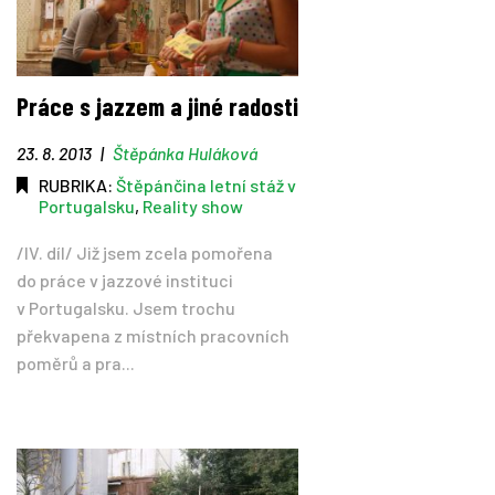
Práce s jazzem a jiné radosti
23. 8. 2013
|
Štěpánka Huláková
RUBRIKA:
Štěpánčina letní stáž v
Portugalsku
,
Reality show
/IV. díl/ Již jsem zcela pomořena
do práce v jazzové instituci
v Portugalsku. Jsem trochu
překvapena z místních pracovních
poměrů a pra...