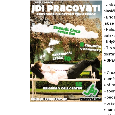
- Jak 
hlavič
- Brig
jak se
- Haló
potrk
- Když
- Tip 
dosta
+ SPE
= 7 ro
> umě
> pří
> spo
> ped
> prá
> hum