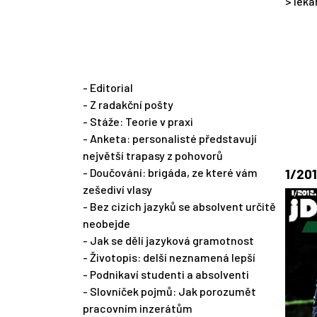
> léka
- Editorial
- Z radakční pošty
- Stáže: Teorie v praxi
- Anketa: personalisté představují
největší trapasy z pohovorů
- Doučování: brigáda, ze které vám
1/201
zešediví vlasy
- Bez cizích jazyků se absolvent určitě
neobejde
- Jak se dělí jazyková gramotnost
- Životopis: delší neznamená lepší
- Podnikaví studenti a absolventi
- Slovníček pojmů: Jak porozumět
pracovním inzerátům