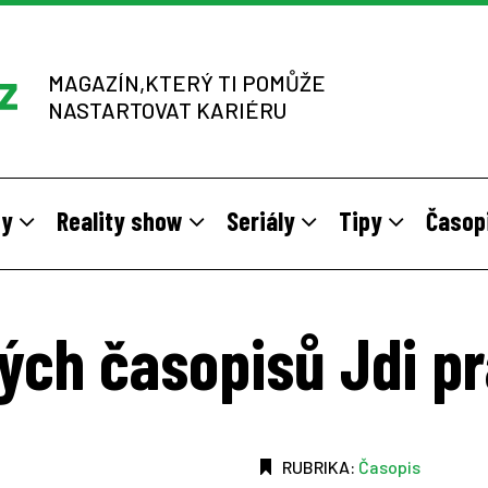
MAGAZÍN,KTERÝ TI POMŮŽE
NASTARTOVAT KARIÉRU
dy
Reality show
Seriály
Tipy
Časop
y
 sítích multi-level marketingu
odivné brigády
Vzory
Práce v zahraničí
Stáže pro mladé na vlastní kůž
Z výběrových řízení
ých časopisů Jdi p
RUBRIKA:
Časopis