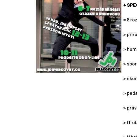
+ SPEC
= 8 ro
> pří
> hum
> spo
> eko
> ped
> prá
> IT o
> léka