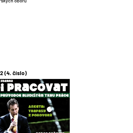
řských oborů
2 (4. číslo)