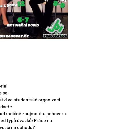
orial
e se
ství ve studentské organizaci
 dveře
 netradičně zaujmout u pohovoru
led typů úvazků: Práce na
vu, či na dohodu?