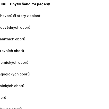
IÁL: Chytili šanci za pačesy
zhovorů či story z oblasti
rodovědných oborů
anitních oborů
rtovních oborů
nomických oborů
agogických oborů
vnických oborů
borů
řských oborů