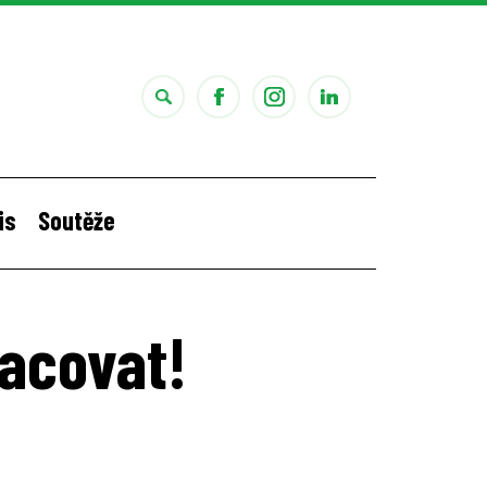
is
Soutěže
i
Štěpánčina letní stáž v Portugalsku
racovat!