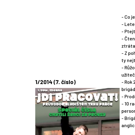
- Co j
- Let
- Ptej
- Čten
ztrát
- Z po
ty nej
- Růžo
užite
1/2014 (7. číslo)
- Rok 
brigád
- Prod
- 10 r
person
- Brig
anglic