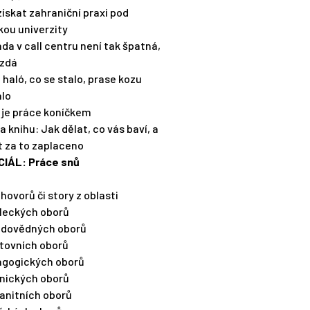
získat zahraniční praxi pod
kou univerzity
áda v call centru není tak špatná,
 zdá
, haló, co se stalo, prase kozu
alo
 je práce koníčkem
na knihu: Jak dělat, co vás baví, a
t za to zaplaceno
CIÁL: Práce snů
zhovorů či story z oblasti
leckých oborů
rodovědných oborů
rtovních oborů
agogických oborů
vnických oborů
anitních oborů