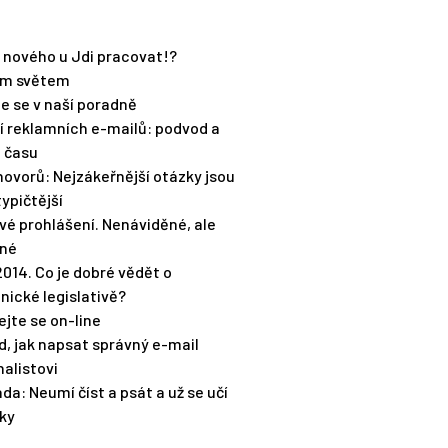
e nového u Jdi pracovat!?
em světem
te se v naší poradně
í reklamních e-mailů: podvod a
a času
hovorů: Nejzákeřnější otázky jsou
typičtější
vé prohlášení. Nenáviděné, ale
čné
2014. Co je dobré vědět o
nické legislativě?
ejte se on-line
ad, jak napsat správný e-mail
alistovi
áda: Neumí číst a psát a už se učí
ky