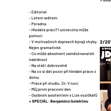
- Editorial
- Letem světem
- Poradna
- Hledáte práci? I univerzita může
pomoci
2/201
- V motivačních dopisech bývají chyby.
Nejen gramatické.
- Co může absolvent zaměstnavateli
nabídnout
- Na stáž i dobrovolně
- Na co si dát pozor při hledání práce z
domu
- Práce při studiu. Zn. V noci
- Můj první pracovní den
- Osobním asistentem v Lize vozíčkářů
+ SPECIÁL: Benjamínci kolektivu