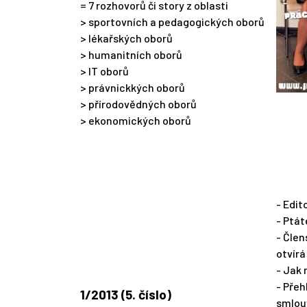
= 7 rozhovorů či story z oblasti
> sportovních a pedagogických oborů
> lékařských oborů
> humanitních oborů
> IT oborů
> právnickkých oborů
> přírodovědných oborů
> ekonomických oborů
- Edit
- Ptát
- Člen
otvírá
- Jak
- Přeh
1/2013 (5. číslo)
smlou