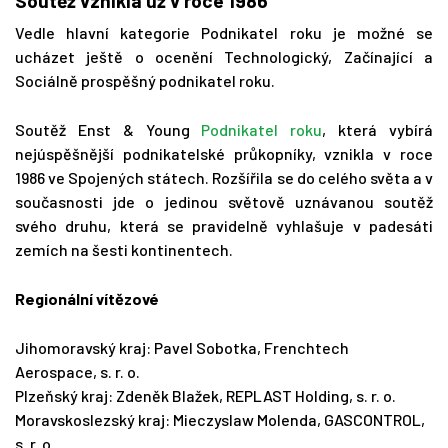
Soutěž vznikla už v roce 1986
Vedle hlavní kategorie Podnikatel roku je možné se
ucházet ještě o ocenění Technologický, Začínající a
Sociálně prospěšný podnikatel roku.
Soutěž Enst & Young
Podnikatel roku
, která vybírá
nejúspěšnější podnikatelské průkopníky, vznikla v roce
1986 ve Spojených státech. Rozšířila se do celého světa a v
současnosti jde o jedinou světově uznávanou soutěž
svého druhu, která se pravidelně vyhlašuje v padesáti
zemích na šesti kontinentech.
Regionální vítězové
Jihomoravský kraj: Pavel Sobotka, Frenchtech
Aerospace, s. r. o.
Plzeňský kraj: Zdeněk Blažek, REPLAST Holding, s. r. o.
Moravskoslezský kraj: Mieczyslaw Molenda, GASCONTROL,
s. r. o.