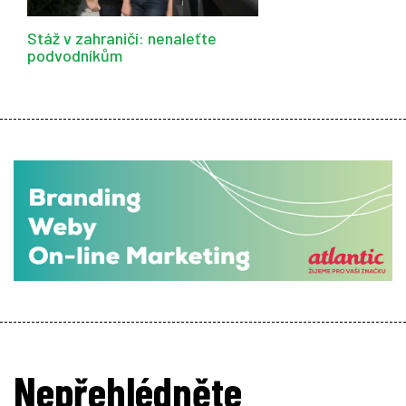
Stáž v zahraničí: nenaleťte
podvodníkům
Nepřehlédněte