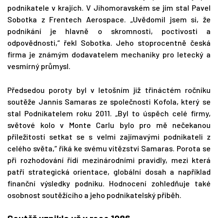
podnikatele v krajích. V Jihomoravském se jím stal Pavel
Sobotka z Frentech Aerospace. „Uvědomil jsem si, že
podnikání je hlavně o skromnosti, poctivosti a
odpovědnosti,“ řekl Sobotka. Jeho stoprocentně česká
firma je známým dodavatelem mechaniky pro letecký a
vesmírný průmysl.
Předsedou poroty byl v letošním již třináctém ročníku
soutěže Jannis Samaras ze společnosti Kofola, který se
stal Podnikatelem roku 2011. „Byl to úspěch celé firmy,
světové kolo v Monte Carlu bylo pro mě nečekanou
příležitostí setkat se s velmi zajímavými podnikateli z
celého světa,“ říká ke svému vítězství Samaras. Porota se
při rozhodování řídí mezinárodními pravidly, mezi která
patří strategická orientace, globální dosah a například
finanční výsledky podniku. Hodnocení zohledňuje také
osobnost soutěžícího a jeho podnikatelský příběh.