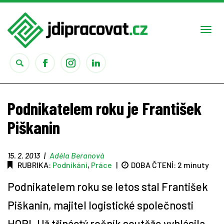
Togg
navi
Práce
Podnikatelem roku je František
Obory
Piškanin
Studium
15. 2. 2013
|
Adéla Beranová
RUBRIKA:
Podnikání
,
Práce
|
DOBA ČTENÍ:
2 minuty
Rady
Podnikatelem roku se letos stal František
Reality show
Piškanin, majitel logistické společnosti
HOPI. Už třináctý ročník soutěže vyhlásila
Seriály