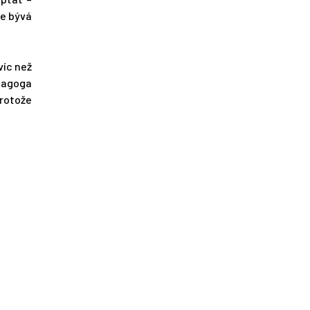
ce bývá
víc než
edagoga
protože