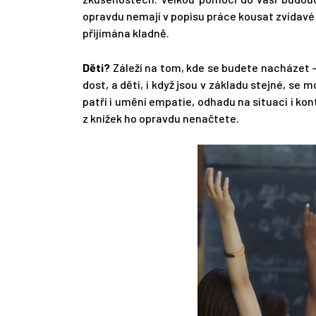
opravdu nemají v popisu práce kousat zvídavé
přijímána kladně.
Děti?
Záleží na tom, kde se budete nacházet – 
dost, a děti, i když jsou v základu stejné, s
patří i umění empatie, odhadu na situaci i k
z knížek ho opravdu nenačtete.