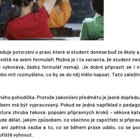
duje potvrzení o praxi, které si student donese buď ze školy 
viště na svém formuláři. Možná je i ta varianta, že student n
i vykonává, žádný formulář nemají. Je dobré připravit se i 
nebo mít rozmyšleno, co by se do něj mělo napsat. Tato záležit
iného pohodička. Protože zakončení předmětu je jasné dopředu
obem má být vypracovaný. Pokud se jedná například o pedago
ktura zhruba taková: popsání přípravných kroků – věková kat
de dělat, jakým způsobem, co všechno je zapotřebí si připrav
 ani zpětná vazba a to, co se během praxe událo, co se poda
příště vyhnout.