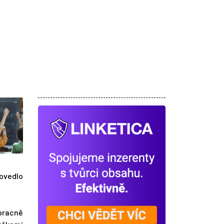
povedlo
 pracně