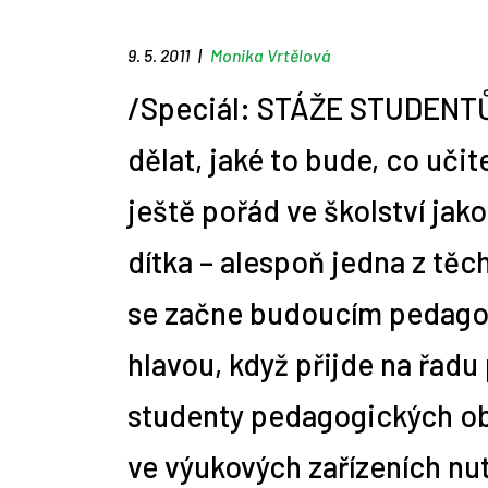
9. 5. 2011
|
Monika Vrtělová
10 nejčastějších profesí
Zemědělskou rubriku
Alžběta Vítková mluví 9 jazyky,
10 rad, jak napsat správný mail
Jdi pracovat! jako stážista
1. díl: Mimouniverzitní aktivity
Repasované či předváděcí
Praco
Cizoj
Úvod 
A je 
Jaká 
Tip n
absolventů práv
připravujeme
osvojit si nový jazyk jí trvá pár
personalistovi
aneb soutěž Hledá se novinář!
notebooky a počítače: Žádný
obnáš
pomůž
pro z
úskal
/Speciál: STÁŽE STUDENTŮ
týdnů
problém!
dělat, jaké to bude, co učit
ještě pořád ve školství jako
dítka – alespoň jedna z těc
se začne budoucím pedago
hlavou, když přijde na řadu
studenty pedagogických ob
ve výukových zařízeních nut