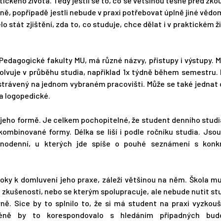
ického života. Tedy jestli se to, co se většinou těsně před zk
ně, popřípadě jestli nebude v praxi potřebovat úplně jiné vědo
o stát zjištění, zda to, co studuje, chce dělat i v praktickém ž
Pedagogické fakulty MU, má různé názvy, přístupy i výstupy. 
olvuje v průběhu studia, například 1x týdně během semestru.
 strávený na jednom vybraném pracovišti. Může se také jednat 
a logopedické.
na jeho formě. Je celkem pochopitelné, že student denního stud
kombinované formy. Délka se liší i podle ročníku studia. Jso
jednodenní, u kterých jde spíše o pouhé seznámení s konk
oky k domluvení jeho praxe, záleží většinou na něm. Škola 
 zkušenosti, nebo se kterým spolupracuje, ale nebude nutit s
Brně. Sice by to splnilo to, že si má student na praxi vyzkou
méně by to korespondovalo s hledáním případných bud