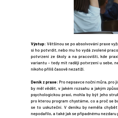
Výstup:
Většinou se po absolvování praxe vyža
si ho potvrdit, nebo mu ho vydá zvolené praco
potvrzení ze školy a na pracovišti, kde prax
variantu – tedy mít raději potvrzení u sebe, 
nikoho příliš časově nezatíží.
Deník z praxe:
Pro nepsavce noční můra, pro j
by měl vědět, v jakém rozsahu a jakým způs
psychologickou praxi, mohla by být jeho stru
pro kterou program chystáme, co a proč se bu
se to uskuteční. V deníku by neměla chybět
nepodařilo, a také jak se případnému nezdaru 