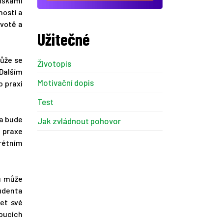
ouškami
mosti a
ivotě a
Užitečné
Může se
Životopis
 Dalším
Motivační dopis
o praxi
Test
ia bude
Jak zvládnout pohovor
u praxe
rétním
mu může
tudenta
šet své
oucích