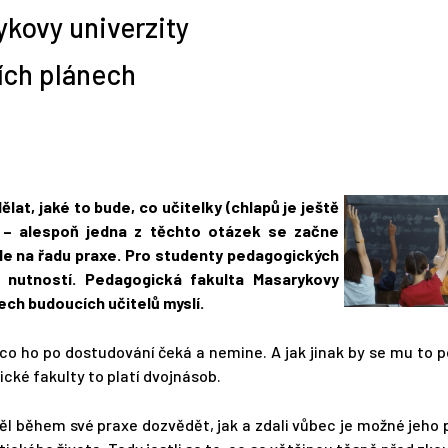
kovy univerzity
ních plánech
­­­t, co dělat, jaké to bude, co učitelky (chlapů je ještě
a – alespoň jedna z těchto otázek se začne
de na řadu praxe. Pro studenty pedagogických
 nutností. Pedagogická fakulta Masarykovy
nech budoucích učitelů myslí.
 co ho po dostudování čeká a nemine. A jak jinak by se mu to 
cké fakulty to platí dvojnásob.
ěl během své praxe dozvědět, jak a zdali vůbec je možné jeho