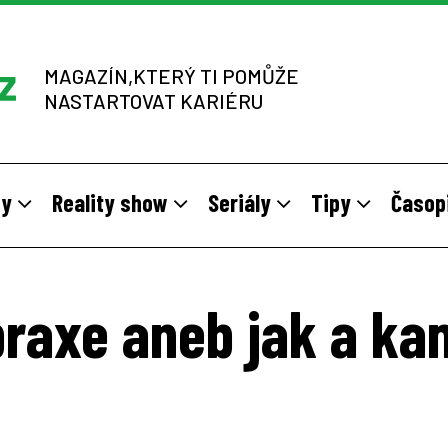
MAGAZÍN,KTERÝ TI POMŮŽE
NASTARTOVAT KARIÉRU
dy
Reality show
Seriály
Tipy
Časop
y
 sítích multi-level marketingu
odivné brigády
Vzory
Práce v zahraničí
Stáže pro mladé na vlastní kůž
Z výběrových řízení
raxe aneb jak a ka