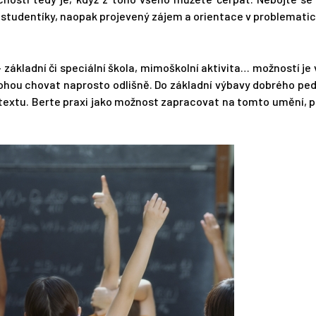
 studentíky, naopak projevený zájem a orientace v problemati
základní či speciální škola, mimoškolní aktivita… možností je 
e mohou chovat naprosto odlišně. Do základní výbavy dobrého p
ontextu. Berte praxi jako možnost zapracovat na tomto umění, 