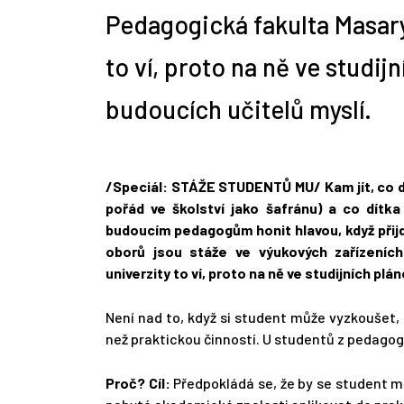
Pedagogická fakulta Masary
to ví, proto na ně ve studij
budoucích učitelů myslí.
/Speciál: STÁŽE STUDENTŮ MU/ Kam jí­­­­­­­­­­­­­­­­­­­­
pořád ve školství jako šafránu) a co dítk
budoucím pedagogům honit hlavou, když přij
oborů jsou stáže ve výukových zařízeních
univerzity to ví, proto na ně ve studijních plá
Není nad to, když si student může vyzkoušet,
než praktickou činností. U studentů z pedagogi
Proč? Cíl:
Předpokládá se, že by se student m