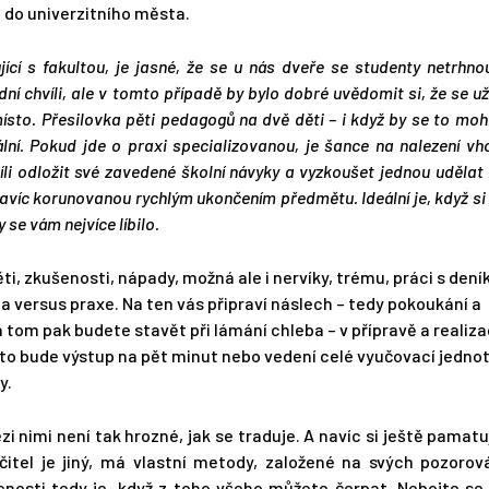
 do univerzitního města.
cí s fakultou, je jasné, že se u nás dveře se studenty netrhn
dní chvíli, ale v tomto případě by bylo dobré uvědomit si, že se už
ísto. Přesilovka pěti pedagogů na dvě děti – i když by se to moh
ální. Pokud jde o praxi specializovanou, je šance na nalezení v
íli odložit své zavedené školní návyky a vyzkoušet jednou udělat
navíc korunovanou rychlým ukončením předmětu. Ideální je, když s
 se vám nejvíce líbilo.
ěti, zkušenosti, nápady, možná ale i nervíky, trému, práci s de
a versus praxe. Na ten vás připraví náslech – tedy pokoukání a
 tom pak budete stavět při lámání chleba – v přípravě a realiza
a to bude výstup na pět minut nebo vedení celé vyučovací jednot
y.
i nimi není tak hrozné, jak se traduje. A navíc si ještě pamatuj
čitel je jiný, má vlastní metody, založené na svých pozorov
nosti tedy je, když z toho všeho můžete čerpat. Nebojte se 