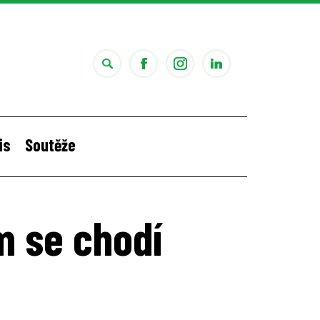
is
Soutěže
i
Štěpánčina letní stáž v Portugalsku
m se chodí