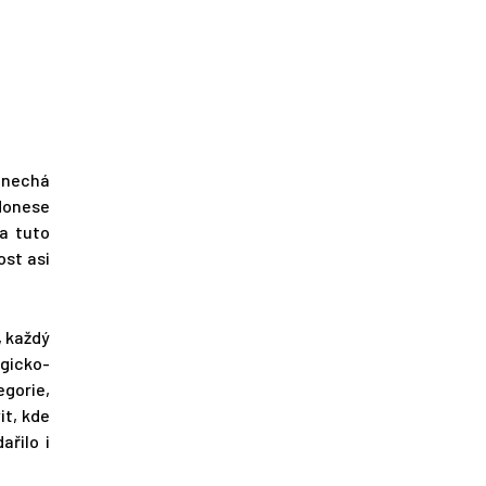
a nechá
edonese
na tuto
ost asi
, každý
gicko-
egorie,
it, kde
řilo i