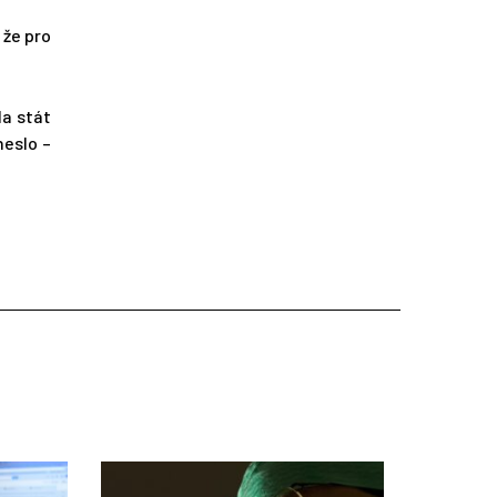
 že pro
la stát
heslo –