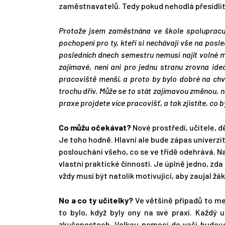
zaměstnavatelů. Tedy pokud nehodlá přesídlit
Protože jsem zaměstnána ve škole spolupracují
pochopení pro ty, kteří si nechávají vše na posle
posledních dnech semestru nemusí najít volné m
zajímavé, není ani pro jednu stranu zrovna ide
pracoviště menší, a proto by bylo dobré na chv
trochu dřív. Může se to stát zajímavou změnou, 
praxe projdete více pracovišť, a tak zjistíte, co by
Co můžu očekávat?
Nové prostředí, učitele, d
Je toho hodně. Hlavní ale bude zápas univerzit
poslouchání všeho, co se ve třídě odehrává. Na
vlastní praktické činnosti. Je úplně jedno, zd
vždy musí být natolik motivující, aby zaujal žák
No a co ty učitelky?
Ve většině případů to mez
to bylo, když byly ony na své praxi. Každý u
zkušenostech. Velkou pomocí do vaší budouc