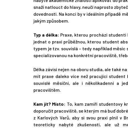
nabyté akademické znalosti aplikovat do prakt
snaží natlouct do hlavy, neučí naprosto zbyteč
dovednosti. Na konci by v ideálním případě měl
jakým způsobem.
Typ a délka:
Praxe, kterou prochází studenti 
jednat o praxi průběžnou, kterou student abs
typem je tzv. souvislá – tedy například měsíc
specializovanou na konkrétní pracoviště, třeb
Délka závisí nejen na oboru studia, ale také 
mít praxe daleko více než pracující student 
souvislé měsíční, ale i několikadenní a 
pracovištěm.
Kam jít? Místo:
To, kam zamíří studentovy kr
doporučit pracoviště, se kterým má buď dobré
z Karlových Varů, aby si svou praxi plnil v 
teoreticky nabyté zkušenosti, ale už 