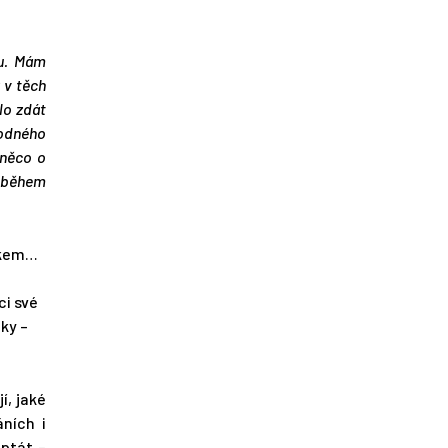
ou. Mám
 v těch
lo zdát
hodného
 něco o
i během
níkem…
ci své
ky –
í, jaké
áních i
ptát –