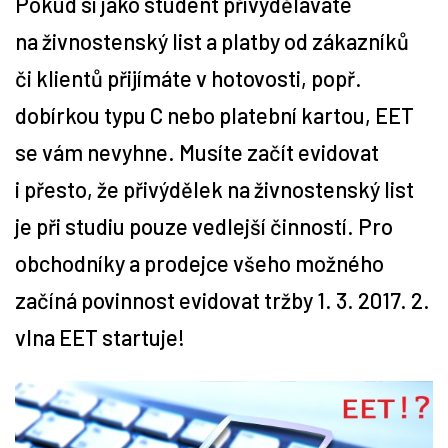
Pokud si jako student přivyděláváte
na živnostenský list a platby od zákazníků
Tipy
či klientů přijímáte v hotovosti, popř.
Časopis
dobírkou typu C nebo platební kartou, EET
se vám nevyhne. Musíte začít evidovat
Soutěže
i přesto, že přivýdělek na živnostenský list
je při studiu pouze vedlejší činností. Pro
obchodníky a prodejce všeho možného
začíná povinnost evidovat tržby 1. 3. 2017. 2.
vlna EET startuje!