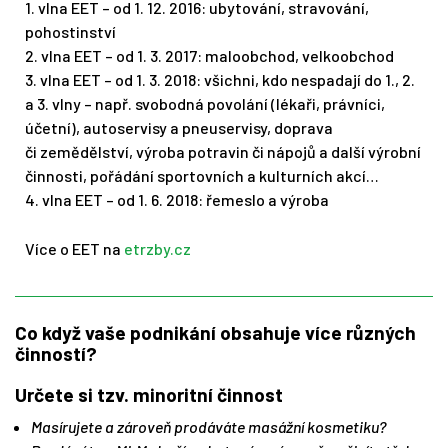
1. vlna EET – od 1. 12. 2016: ubytování, stravování,
pohostinství
2. vlna EET – od 1. 3. 2017: maloobchod, velkoobchod
3. vlna EET – od 1. 3. 2018: všichni, kdo nespadají do 1., 2.
a 3. vlny – např. svobodná povolání (lékaři, právníci,
účetní), autoservisy a pneuservisy, doprava
či zemědělství, výroba potravin či nápojů a další výrobní
činnosti, pořádání sportovních a kulturních akcí…
4. vlna EET – od 1. 6. 2018: řemeslo a výroba
Více o EET na
etrzby.cz
Co když vaše podnikání obsahuje více různých
činností?
Určete si tzv. minoritní činnost
Masírujete a zároveň prodáváte masážní kosmetiku?