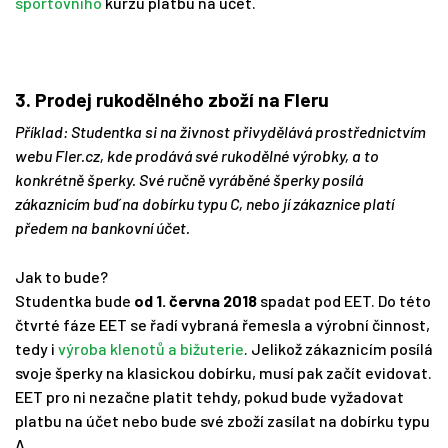
sportovního
kurzu platbu na účet.
3. Prodej rukodělného zboží na Fleru
Příklad: Studentka si na živnost přivydělává prostřednictvím
webu Fler.cz, kde prodává své rukodělné výrobky, a to
konkrétně šperky. Své ručně vyráběné šperky posílá
zákaznicím buď na dobírku typu C, nebo jí zákaznice platí
předem na bankovní účet.
Jak to bude?
Studentka bude
od 1. června 2018
spadat pod EET. Do této
čtvrté fáze EET se řadí vybraná řemesla a výrobní činnost,
tedy i
výroba klenotů a bižuterie
. Jelikož zákaznicím posílá
svoje šperky na klasickou dobírku, musí pak začít evidovat.
EET pro ni nezačne platit tehdy, pokud bude vyžadovat
platbu na účet nebo bude své zboží zasílat na dobírku typu
A.