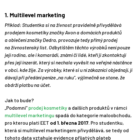
1. Multilevel marketing
Příklad: Studentka si na živnost pravidelně přivydělává
prodejem kosmetiky značky Avon a domácích produktů
a oblečení značky Dedra, provozuje tedy přímý prodej
na živnostenský list. Odbytištěm těchto výrobků není pouze
její rodina, ale i kamarádi, známí či lidé, kteří ji zkontaktují
přes její inzerát, který si nechala vyvěsit na veřejné nástěnce
v obci, kde žije. Za výrobky, které si u ní zákazníci objednají, jí
dávají při předání peníze „na ruku“, výjimečně se stane, že
obdrží platbu na účet.
Jak to bude?
„Podomní“
prodej kosmetiky
a dalších produktů v rámci
multilevel marketingu
spadá do kategorie maloobchodu,
pro kterou platí EET
od 1. března 2017
. Pro studentku,
která si multilevel marketingem přivydělává, se tedy od
tohoto data vztahuje evidence přijatých plateb