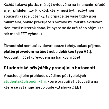
Každá taková platba má být evidována na finančním úřadě
a je jí přidělen tzv. FIK kód, který musí být nezbytnou
součástí každé účtenky. I v případě, že vaše tržby jsou
minimální, pokud pracujete s hotovostí, musíte evidovat.
Není totiž nikterak dáno, že byste se do určitého příjmu za
rok mohli EET vyhnout.
Živnostníci nemusí evidovat pouze tehdy, pokud přijmou
platbu převodem na účet
nebo
dobírkou typu A
(tj.
Account = účet) převodem na bankovní účet.
Studentské přivýdělky pracující s hotovostí
V následujícím přehledu uvádíme pět typických
studentských podnikání
, které pracují s hotovostí a na
které se vztahuje (nebo bude vztahovat) EET.