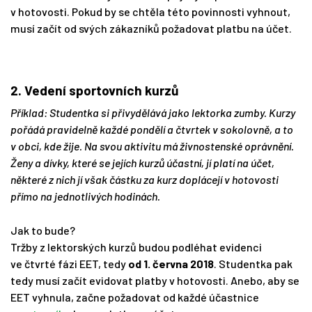
v hotovosti. Pokud by se chtěla této povinnosti vyhnout,
musí začít od svých zákazníků požadovat platbu na účet.
2. Vedení sportovních kurzů
Příklad: Studentka si přivydělává jako lektorka zumby. Kurzy
pořádá pravidelně každé pondělí a čtvrtek v sokolovně, a to
v obci, kde žije. Na svou aktivitu má živnostenské oprávnění.
Ženy a dívky, které se jejích kurzů účastní, jí platí na účet,
některé z nich jí však částku za kurz doplácejí v hotovosti
přímo na jednotlivých hodinách.
Jak to bude?
Tržby z lektorských kurzů budou podléhat evidenci
ve čtvrté fázi EET, tedy
od 1. června 2018
. Studentka pak
tedy musí začít evidovat platby v hotovosti. Anebo, aby se
EET vyhnula, začne požadovat od každé účastnice