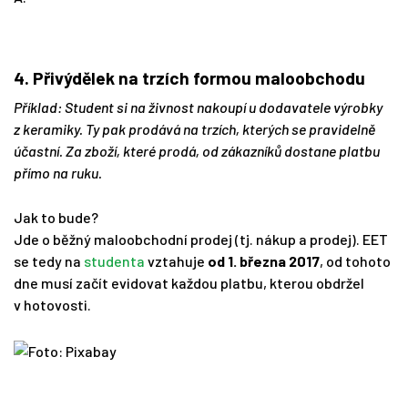
4. Přivýdělek na trzích formou maloobchodu
Příklad: Student si na živnost nakoupí u dodavatele výrobky
z keramiky. Ty pak prodává na trzích, kterých se pravidelně
účastní. Za zboží, které prodá, od zákazníků dostane platbu
přímo na ruku.
Jak to bude?
Jde o běžný maloobchodní prodej (tj. nákup a prodej). EET
se tedy na
studenta
vztahuje
od 1. března 2017
, od tohoto
dne musí začít evidovat každou platbu, kterou obdržel
v hotovosti.