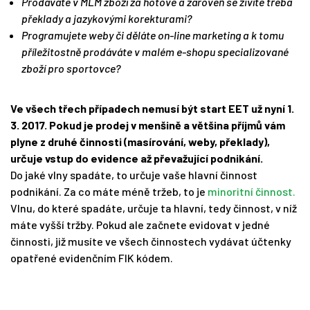
Prodáváte v MLM zboží za hotové a zároveň se živíte třeba
překlady a jazykovými korekturami?
Programujete weby či děláte on-line marketing a k tomu
příležitostně prodáváte v malém e-shopu specializované
zboží pro sportovce?
Ve všech třech případech nemusí být start EET už nyní 1.
3. 2017. Pokud je prodej v menšině a většina příjmů vám
plyne z druhé činnosti (masírování, weby, překlady),
určuje vstup do evidence až převažující podnikání.
Do jaké vlny spadáte, to určuje vaše hlavní činnost
podnikání. Za co máte méně tržeb, to je
minoritní činnost.
Vlnu, do které spadáte, určuje ta hlavní, tedy činnost, v níž
máte vyšší tržby. Pokud ale začnete evidovat v jedné
činnosti, již musíte ve všech činnostech vydávat účtenky
opatřené evidenčním FIK kódem.