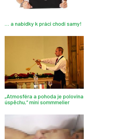
… a nabídky k práci chodí samy!
„Atmosféra a pohoda je polovina
úspěchu,“ míní sommmelier