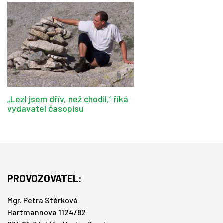
„Lezl jsem dřív, než chodil,“ říká
vydavatel časopisu
PROVOZOVATEL:
Mgr. Petra Stěrková
Hartmannova 1124/82