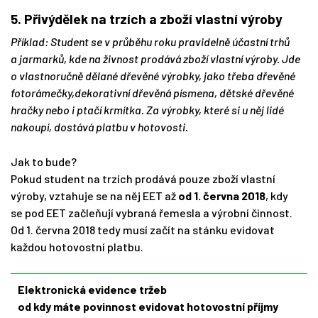
5. Přivýdělek na trzích a zboží vlastní výroby
Příklad: Student se v průběhu roku pravidelně účastní trhů
a jarmarků, kde na živnost prodává zboží vlastní výroby. Jde
o vlastnoručně dělané dřevěné výrobky, jako třeba dřevěné
fotorámečky,dekorativní dřevěná písmena, dětské dřevěné
hračky nebo i ptačí krmítka. Za výrobky, které si u něj lidé
nakoupí, dostává platbu v hotovosti.
Jak to bude?
Pokud student na trzích prodává pouze zboží vlastní
výroby, vztahuje se na něj EET až
od 1. června 2018
, kdy
se pod EET začleňují vybraná řemesla a výrobní činnost.
Od 1. června 2018 tedy musí začít na stánku evidovat
každou hotovostní platbu.
Elektronická evidence tržeb
od kdy máte povinnost evidovat hotovostní příjmy