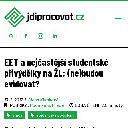
Togg
navi
Práce
EET a nejčastější studentské
Obory
přivýdělky na ŽL: (ne)budou
evidovat?
Studium
Rady
13. 2. 2017
|
Alena Klimková
RUBRIKA:
Podnikání
,
Práce
|
DOBA ČTENÍ:
2,5 minuty
Reality show
úřady
studentské podnikání
Seriály