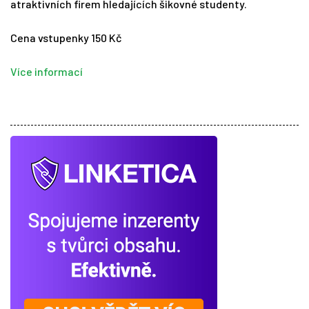
atraktivních firem hledajících šikovné studenty.
Tipy
Cena vstupenky 150 Kč
Časopis
Více informací
Soutěže