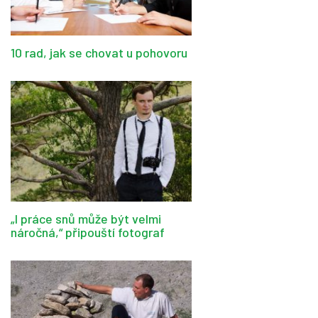
10 rad, jak se chovat u pohovoru
„I práce snů může být velmi
náročná,“ připouští fotograf