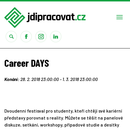
Togg
navi
Práce
Career DAYS
Obory
Konání:
28. 2. 2018 23:00:00 - 1. 3. 2018 23:00:00
Studium
Rady
Dvoudenní festisval pro studenty, kteří chtějí své kariérní
Reality show
představy porovnat s reality. Můžete se těšit na panelové
diskuze, setkání, workshopy, případové studie a desítky
Seriály