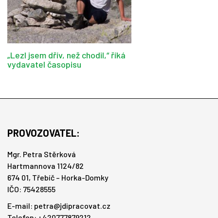
„Lezl jsem dřív, než chodil,“ říká
vydavatel časopisu
PROVOZOVATEL:
Mgr. Petra Stěrková
Hartmannova 1124/82
674 01, Třebíč – Horka-Domky
IČO: 75428555
E-mail:
petra@jdipracovat.cz
Telefon: +420777879212