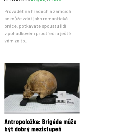
Provádět na hradech a zámcích
se může zdát jako romantická
práce, potkáváte spoustu lidí
v pohádkovém prostředí a ještě
vám za to...
Antropoložka: Brigáda může
být dobrý mezistupeň