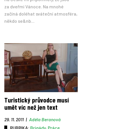
za dveřmi Vánoce. Na mnohé
začíná doléhat sváteční atmosféra,
někdo se&nb...
Turistický průvodce musí
umět víc než jen text
29. 11. 2011
|
Adéla Beranová
RUBRIKA:
Brigády
,
Práce