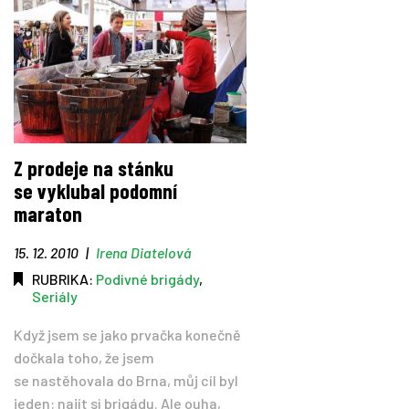
Z prodeje na stánku
se vyklubal podomní
maraton
15. 12. 2010
|
Irena Diatelová
RUBRIKA:
Podivné brigády
,
Seriály
Když jsem se jako prvačka konečně
dočkala toho, že jsem
se nastěhovala do Brna, můj cíl byl
jeden: najít si brigádu. Ale ouha,