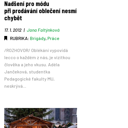
Nadšení pro módu
při prodávání oblečení nesmí
Tipy
chybět
Časopis
17. 1. 2012
|
Jana Faltýnková
RUBRIKA:
Brigády
,
Práce
Soutěže
/ROZHOVOR/ Oblékání vypovídá
lecco o každém z nás, je vizitkou
člověka a jeho vkusu. Adéla
Jančeková, studentka
Pedagogické fakulty MU,
neskrývá...