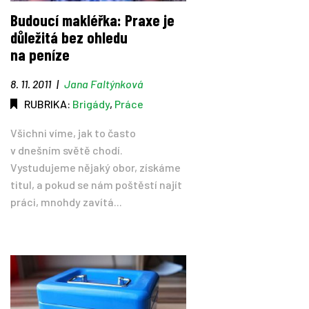
Budoucí makléřka: Praxe je
důležitá bez ohledu
na peníze
8. 11. 2011
|
Jana Faltýnková
RUBRIKA:
Brigády
,
Práce
Všichni víme, jak to často
v dnešním světě chodí.
Vystudujeme nějaký obor, získáme
titul, a pokud se nám poštěstí najít
práci, mnohdy zavítá...