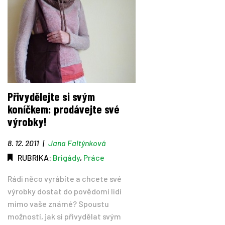
Přivydělejte si svým
koníčkem: prodávejte své
výrobky!
8. 12. 2011
|
Jana Faltýnková
RUBRIKA:
Brigády
,
Práce
Rádi něco vyrábíte a chcete své
výrobky dostat do povědomí lidí
mimo vaše známé? Spoustu
možností, jak si přivydělat svým