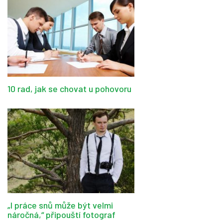
10 rad, jak se chovat u pohovoru
„I práce snů může být velmi
náročná,“ připouští fotograf