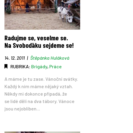
Radujme se, veselme se.
Na Svoboďáku sejdeme se!
14. 12. 2011
|
Štěpánka Huláková
RUBRIKA:
Brigády
,
Práce
A máme je tu zase. Vánoční svátky.
Každý k nim máme nějaký vztah.
Někdy mi dokonce připadá, že
se lidé dělí na dva tábory. Vánoce
jsou nejoblíben...