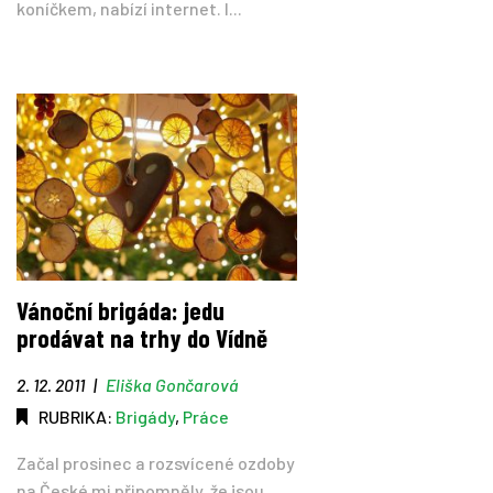
koníčkem, nabízí internet. I...
Vánoční brigáda: jedu
prodávat na trhy do Vídně
2. 12. 2011
|
Eliška Gončarová
RUBRIKA:
Brigády
,
Práce
Začal prosinec a rozsvícené ozdoby
na České mi připomněly, že jsou