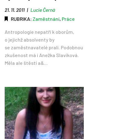
21. 11. 2011
|
Lucie Černá
RUBRIKA:
Zaměstnání
,
Práce
Antropologie nepatří k oborům,
o jejichž absolventy by
se zaměstnavatelé prali. Podobnou
zkušenost má i Anežka Slavíková.
Měla ale štěstí a&...