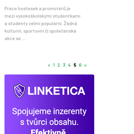
Práce hostesek a promotérů je
mezi vysokoškolskými studentkami
a studenty velmi populární. Žádná
kulturní, sportovní či společenská
akce se ...
<
1
2
3
4
5
6
>