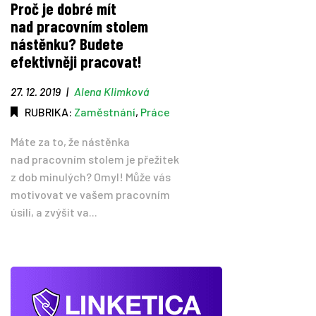
Proč je dobré mít
nad pracovním stolem
Tipy
nástěnku? Budete
efektivněji pracovat!
Časopis
27. 12. 2019
|
Alena Klimková
Soutěže
RUBRIKA:
Zaměstnání
,
Práce
Máte za to, že nástěnka
nad pracovním stolem je přežitek
z dob minulých? Omyl! Může vás
motivovat ve vašem pracovním
úsilí, a zvýšit va...