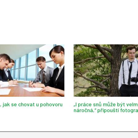
d, jak se chovat u pohovoru
„I práce snů může být velm
náročná,“ připouští fotogr