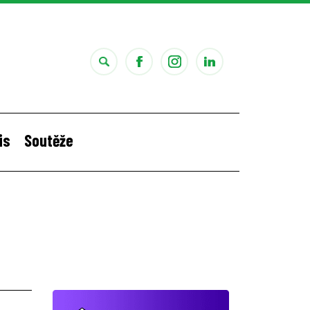
is
Soutěže
i
Štěpánčina letní stáž v Portugalsku