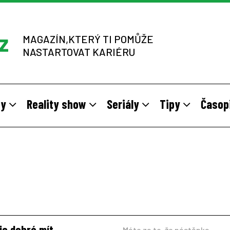
MAGAZÍN,KTERÝ TI POMŮŽE
NASTARTOVAT KARIÉRU
dy
Reality show
Seriály
Tipy
Časop
y
 sítích multi-level marketingu
odivné brigády
Vzory
Práce v zahraničí
Stáže pro mladé na vlastní kůž
Z výběrových řízení
je dobré mít
Máte za to, že nástěnka