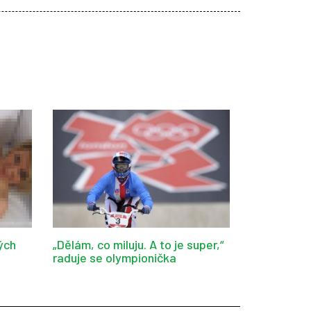
ých
„Dělám, co miluju. A to je super,“
raduje se olympionička