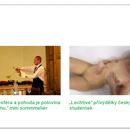
sféra a pohoda je polovina
„Lechtivé“ přivýdělky česk
hu,“ míní sommmelier
studentek