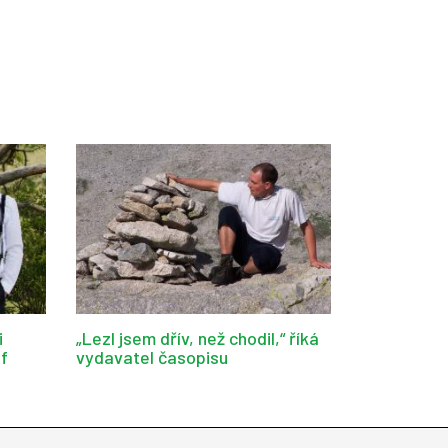
i
„Lezl jsem dřív, než chodil,“ říká
af
vydavatel časopisu